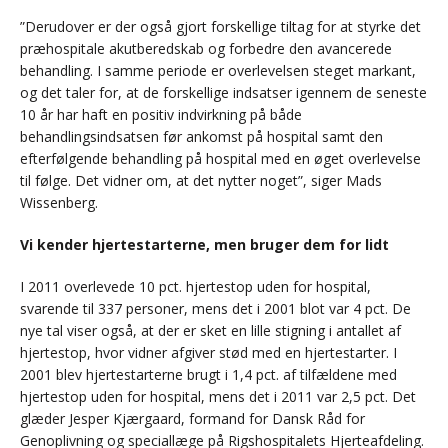
”Derudover er der også gjort forskellige tiltag for at styrke det
præhospitale akutberedskab og forbedre den avancerede
behandling. I samme periode er overlevelsen steget markant,
og det taler for, at de forskellige indsatser igennem de seneste
10 år har haft en positiv indvirkning på både
behandlingsindsatsen før ankomst på hospital samt den
efterfølgende behandling på hospital med en øget overlevelse
til følge. Det vidner om, at det nytter noget”, siger Mads
Wissenberg.
Vi kender hjertestarterne, men bruger dem for lidt
I 2011 overlevede 10 pct. hjertestop uden for hospital,
svarende til 337 personer, mens det i 2001 blot var 4 pct. De
nye tal viser også, at der er sket en lille stigning i antallet af
hjertestop, hvor vidner afgiver stød med en hjertestarter. I
2001 blev hjertestarterne brugt i 1,4 pct. af tilfældene med
hjertestop uden for hospital, mens det i 2011 var 2,5 pct. Det
glæder Jesper Kjærgaard, formand for Dansk Råd for
Genoplivning og speciallæge på Rigshospitalets Hjerteafdeling.