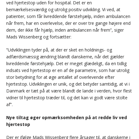
ved hjertestop uden for hospital. Det er en
bemærkelsesværdig og utrolig positiv udvikling. Vi ved, at
patienter, som får livreddende førstehjælp, inden ambulancen
når frem, har en overlevelse, der er over tre gange højere end
dem, der ikke får hjælp, inden ambulancen når frem”, siger
Mads Wissenberg og fortsætter:
”Udviklingen tyder på, at der er sket en holdnings- og
adfærdsmæssig ændring blandt danskerne, når det gælder
livreddende førstehjælp. Det er meget glædeligt, da en tidlig
indsats ved hjertestop er en af de parametre, som har utrolig
stor betydning for at øge antallet af overlevende efter
hjertestop. Udviklingen er unik, og det betyder samtidig, at vi i
Danmark er tæt på at være blandt de lande i verden, hvor flest
vidner til hjertestop træder til, og det kan vi godt være stolte
af”.
Nye tiltag øger opmærksomheden på at redde liv ved
hjertestop
Der er ifølge Mads Wissenberg flere årsager til, at danskerne i