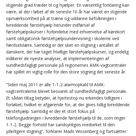
stigende grad træder til og hjælper. En væsentlig forklaring kan
være, at der i løbet af de seneste 10 år har været en stigende
opmærksomhed på at træne og uddanne befolkningen i
livreddende førstehjælp herunder indførsel af
førstehjælpskurser i forbindelse med erhvervelse af kørekort
samt obligatorisk førstehjælpsundervisning i skolerne ved
færdselslære. Samtidig er der sket en stigning i antallet af
danskere, der har taget frivillige førstehjælpskurser, og endelig
indikerer de nyeste analyser, at implementeringen af
sundhedsfagligt personale på regionernes AMK-vagtcentraler
har spillet en vigtig rolle for den store stigning det seneste år.
”Siden maj 2011 er alle 1-1-2-alarmopkald til AMK-
vagtcentralerne blevet besvaret af sundhedsfagligt personale.
Et sådan tiltag betyder, at hjertestop nu erkendes tidligere i
forløbet, hvilket er afgørende for, at der gives tidlig livreddende
førstehjælp. Samtidig er der et stort fokus på
telefonguidningen i livreddende førstehjælp til de, som ringer
1-1-2. Begge forhold har sandsynligvis medvirket til den
yderligere stigning”, forklarer Mads Wissenberg og fortsætter: