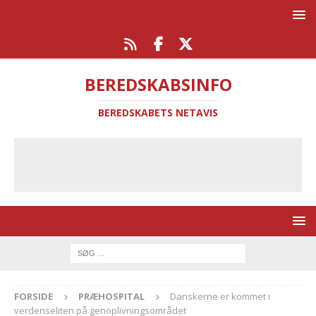
BEREDSKABSINFO
BEREDSKABETS NETAVIS
FORSIDE
PRÆHOSPITAL
Danskerne er kommet i
verdenseliten på genoplivningsområdet