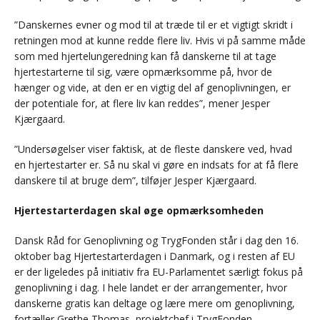
”Danskernes evner og mod til at træde til er et vigtigt skridt i
retningen mod at kunne redde flere liv. Hvis vi på samme måde
som med hjertelungeredning kan få danskerne til at tage
hjertestarterne til sig, være opmærksomme på, hvor de
hænger og vide, at den er en vigtig del af genoplivningen, er
der potentiale for, at flere liv kan reddes”, mener Jesper
Kjærgaard.
”Undersøgelser viser faktisk, at de fleste danskere ved, hvad
en hjertestarter er. Så nu skal vi gøre en indsats for at få flere
danskere til at bruge dem”, tilføjer Jesper Kjærgaard.
Hjertestarterdagen skal øge opmærksomheden
Dansk Råd for Genoplivning og TrygFonden står i dag den 16.
oktober bag Hjertestarterdagen i Danmark, og i resten af EU
er der ligeledes på initiativ fra EU-Parlamentet særligt fokus på
genoplivning i dag. I hele landet er der arrangementer, hvor
danskerne gratis kan deltage og lære mere om genoplivning,
fortæller Grethe Thomas, projektchef i TrygFonden.