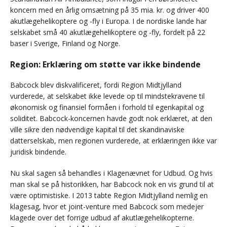
koncern med en årlig omsætning på 35 mia. kr. og driver 400
akutlægehelikoptere og -fly i Europa. I de nordiske lande har
selskabet små 40 akutlægehelikoptere og -fly, fordelt på 22
baser i Sverige, Finland og Norge.
Region: Erklæring om støtte var ikke bindende
Babcock blev diskvalificeret, fordi Region Midtjylland
vurderede, at selskabet ikke levede op til mindstekravene til
økonomisk og finansiel formåen i forhold til egenkapital og
soliditet. Babcock-koncernen havde godt nok erklæret, at den
ville sikre den nødvendige kapital til det skandinaviske
datterselskab, men regionen vurderede, at erklæringen ikke var
juridisk bindende.
Nu skal sagen så behandles i Klagenævnet for Udbud. Og hvis
man skal se på historikken, har Babcock nok en vis grund til at
være optimistiske. I 2013 tabte Region Midtjylland nemlig en
klagesag, hvor et joint-venture med Babcock som medejer
klagede over det forrige udbud af akutlægehelikopterne.