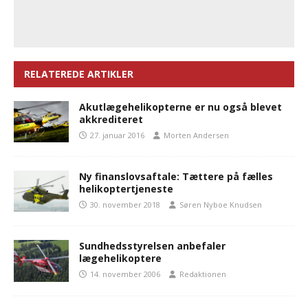
RELATEREDE ARTIKLER
Akutlægehelikopterne er nu også blevet
akkrediteret
27. januar 2016
Morten Andersen
Ny finanslovsaftale: Tættere på fælles
helikoptertjeneste
30. november 2018
Søren Nyboe Knudsen
Sundhedsstyrelsen anbefaler
lægehelikoptere
14. november 2006
Redaktionen