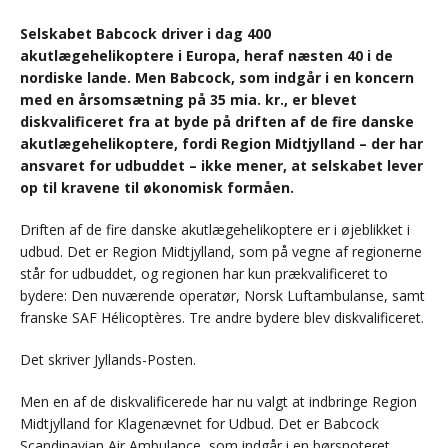
Selskabet Babcock driver i dag 400
akutlægehelikoptere i Europa, heraf næsten 40 i de
nordiske lande. Men Babcock, som indgår i en koncern
med en årsomsætning på 35 mia. kr., er blevet
diskvalificeret fra at byde på driften af de fire danske
akutlægehelikoptere, fordi Region Midtjylland – der har
ansvaret for udbuddet – ikke mener, at selskabet lever
op til kravene til økonomisk formåen.
Driften af de fire danske akutlægehelikoptere er i øjeblikket i
udbud. Det er Region Midtjylland, som på vegne af regionerne
står for udbuddet, og regionen har kun prækvalificeret to
bydere: Den nuværende operatør, Norsk Luftambulanse, samt
franske SAF Hélicoptères. Tre andre bydere blev diskvalificeret.
Det skriver Jyllands-Posten.
Men en af de diskvalificerede har nu valgt at indbringe Region
Midtjylland for Klagenævnet for Udbud. Det er Babcock
Scandinavian Air Ambulance, som indgår i en børsnoteret