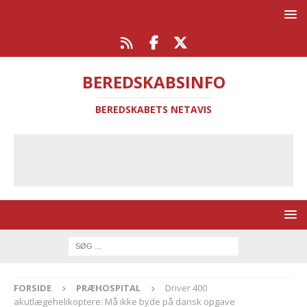
BEREDSKABSINFO
BEREDSKABETS NETAVIS
FORSIDE
PRÆHOSPITAL
Driver 400
akutlægehelikoptere: Må ikke byde på dansk opgave