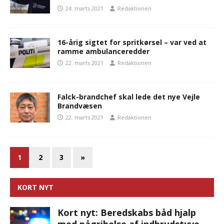
24. marts 2021
Redaktionen
16-årig sigtet for spritkørsel – var ved at
ramme ambulanceredder
22. marts 2021
Redaktionen
Falck-brandchef skal lede det nye Vejle
Brandvæsen
22. marts 2021
Redaktionen
1
2
3
»
KORT NYT
Kort nyt: Beredskabs båd hjalp