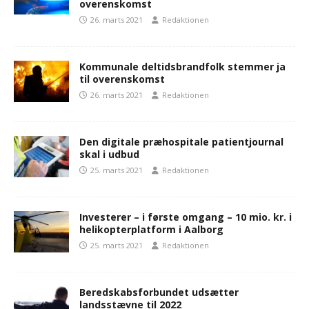
overenskomst
26. marts 2021
Redaktionen
Kommunale deltidsbrandfolk stemmer ja
til overenskomst
26. marts 2021
Redaktionen
Den digitale præhospitale patientjournal
skal i udbud
25. marts 2021
Redaktionen
Investerer – i første omgang – 10 mio. kr. i
helikopterplatform i Aalborg
25. marts 2021
Redaktionen
Beredskabsforbundet udsætter
landsstævne til 2022