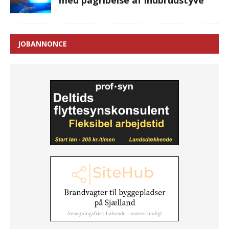
med pågribelse af indbrudstyve
JOBANNONCE