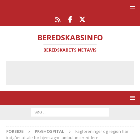
BEREDSKABSINFO
BEREDSKABETS NETAVIS
FORSIDE
PRÆHOSPITAL
Fagforeninger og region har
indgået aftale for hjemtagne ambulancereddere