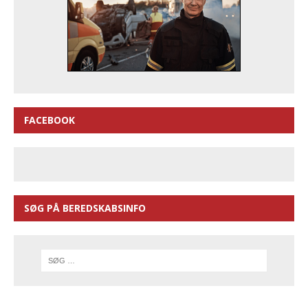
FACEBOOK
SØG PÅ BEREDSKABSINFO