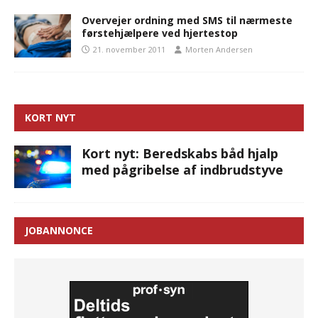
Overvejer ordning med SMS til nærmeste
førstehjælpere ved hjertestop
21. november 2011
Morten Andersen
KORT NYT
Kort nyt: Beredskabs båd hjalp
med pågribelse af indbrudstyve
JOBANNONCE