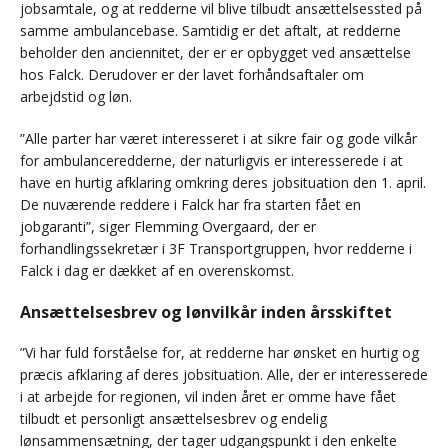
jobsamtale, og at redderne vil blive tilbudt ansættelsessted på
samme ambulancebase. Samtidig er det aftalt, at redderne
beholder den anciennitet, der er er opbygget ved ansættelse
hos Falck. Derudover er der lavet forhåndsaftaler om
arbejdstid og løn.
”Alle parter har været interesseret i at sikre fair og gode vilkår
for ambulanceredderne, der naturligvis er interesserede i at
have en hurtig afklaring omkring deres jobsituation den 1. april.
De nuværende reddere i Falck har fra starten fået en
jobgaranti”, siger Flemming Overgaard, der er
forhandlingssekretær i 3F Transportgruppen, hvor redderne i
Falck i dag er dækket af en overenskomst.
Ansættelsesbrev og lønvilkår inden årsskiftet
”Vi har fuld forståelse for, at redderne har ønsket en hurtig og
præcis afklaring af deres jobsituation. Alle, der er interesserede
i at arbejde for regionen, vil inden året er omme have fået
tilbudt et personligt ansættelsesbrev og endelig
lønsammensætning, der tager udgangspunkt i den enkelte