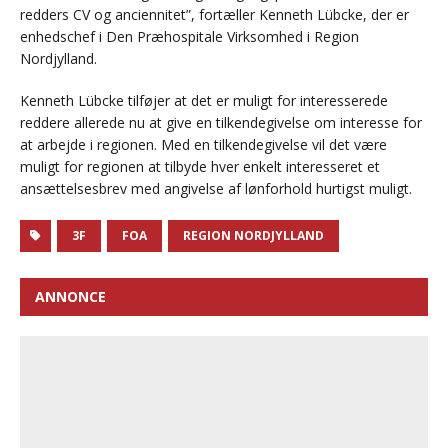
redders CV og anciennitet”, fortæller Kenneth Lübcke, der er
enhedschef i Den Præhospitale Virksomhed i Region
Nordjylland.
Kenneth Lübcke tilføjer at det er muligt for interesserede
reddere allerede nu at give en tilkendegivelse om interesse for
at arbejde i regionen. Med en tilkendegivelse vil det være
muligt for regionen at tilbyde hver enkelt interesseret et
ansættelsesbrev med angivelse af lønforhold hurtigst muligt.
3F
FOA
REGION NORDJYLLAND
ANNONCE