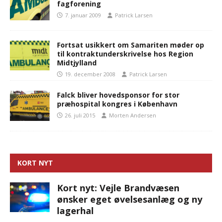
fagforening
7. januar 2009
Patrick Larsen
Fortsat usikkert om Samariten møder op
til kontraktunderskrivelse hos Region
Midtjylland
19. december 2008
Patrick Larsen
Falck bliver hovedsponsor for stor
præhospital kongres i København
26. juli 2015
Morten Andersen
KORT NYT
Kort nyt: Vejle Brandvæsen
ønsker eget øvelsesanlæg og ny
lagerhal