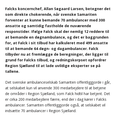
Falcks koncernchef, Allan Søgaard Larsen, betegner det
som direkte chokerende, når svenske Samariten
forventer at kunne bemande 70 ambulancer med 300
ansatte og samtidig fastholde de nuværende
responstider. Ifølge Falck skal der nemlig 12 reddere til
at bemande en døgnambulance, og det er baggrunden
for, at Falck i sit tilbud har kalkuleret med 499 ansatte
til at bemande 64 døgn- og dagambulancer. Falck
tilbyder nu at fremlægge de beregninger, der ligger til
grund for Falcks tilbud, og redningskorpset opfordrer
Region Sjælland til at lade uvildige eksperter se på
tallene.
Det svenske ambulanceselskab Samariten offentliggjorde i går,
at selskabet kun vil anvende 300 medarbejdere til at betjene
de områder i Region Sjælland, som Falck hidtil har betjent. Det
er cirka 200 medarbejdere færre, end der i dag kører i Falcks
ambulancer. Samariten offentliggjorde også, at selskabet vil
indsætte 70 ambulancer i Region Sjælland.