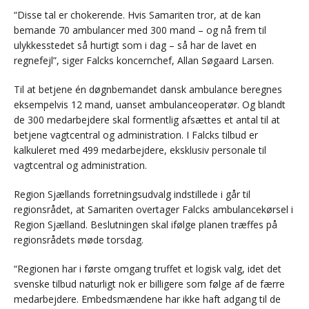
“Disse tal er chokerende. Hvis Samariten tror, at de kan
bemande 70 ambulancer med 300 mand – og nå frem til
ulykkesstedet så hurtigt som i dag – så har de lavet en
regnefejl”, siger Falcks koncernchef, Allan Søgaard Larsen.
Til at betjene én døgnbemandet dansk ambulance beregnes
eksempelvis 12 mand, uanset ambulanceoperatør. Og blandt
de 300 medarbejdere skal formentlig afsættes et antal til at
betjene vagtcentral og administration. I Falcks tilbud er
kalkuleret med 499 medarbejdere, eksklusiv personale til
vagtcentral og administration.
Region Sjællands forretningsudvalg indstillede i går til
regionsrådet, at Samariten overtager Falcks ambulancekørsel i
Region Sjælland. Beslutningen skal ifølge planen træffes på
regionsrådets møde torsdag.
“Regionen har i første omgang truffet et logisk valg, idet det
svenske tilbud naturligt nok er billigere som følge af de færre
medarbejdere. Embedsmændene har ikke haft adgang til de