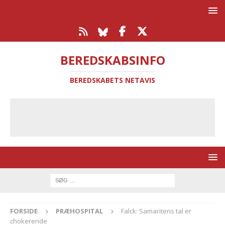
BEREDSKABSINFO
BEREDSKABETS NETAVIS
FORSIDE
PRÆHOSPITAL
Falck: Samaritens tal er
chokerende