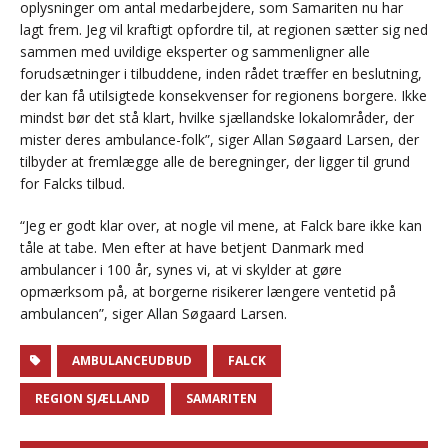
oplysninger om antal medarbejdere, som Samariten nu har
lagt frem. Jeg vil kraftigt opfordre til, at regionen sætter sig ned
sammen med uvildige eksperter og sammenligner alle
forudsætninger i tilbuddene, inden rådet træffer en beslutning,
der kan få utilsigtede konsekvenser for regionens borgere. Ikke
mindst bør det stå klart, hvilke sjællandske lokalområder, der
mister deres ambulance-folk”, siger Allan Søgaard Larsen, der
tilbyder at fremlægge alle de beregninger, der ligger til grund
for Falcks tilbud.
“Jeg er godt klar over, at nogle vil mene, at Falck bare ikke kan
tåle at tabe. Men efter at have betjent Danmark med
ambulancer i 100 år, synes vi, at vi skylder at gøre
opmærksom på, at borgerne risikerer længere ventetid på
ambulancen”, siger Allan Søgaard Larsen.
AMBULANCEUDBUD
FALCK
REGION SJÆLLAND
SAMARITEN