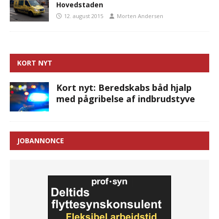
Hovedstaden
12. august 2015
Morten Andersen
KORT NYT
Kort nyt: Beredskabs båd hjalp
med pågribelse af indbrudstyve
JOBANNONCE