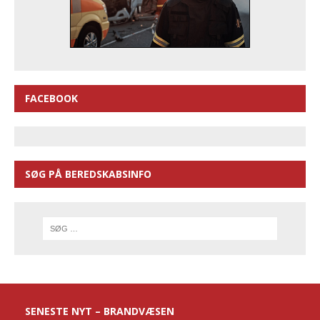
FACEBOOK
SØG PÅ BEREDSKABSINFO
SENESTE NYT – BRANDVÆSEN