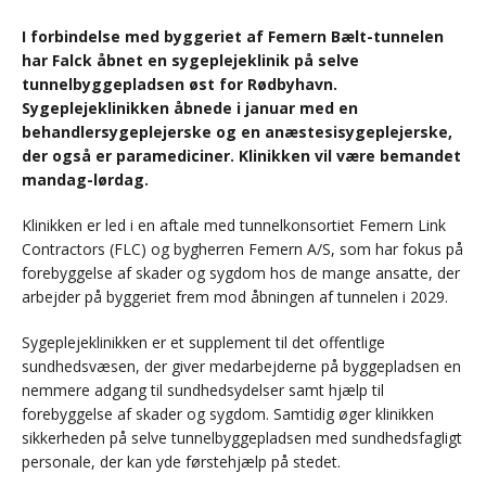
I forbindelse med byggeriet af Femern Bælt-tunnelen
har Falck åbnet en sygeplejeklinik på selve
tunnelbyggepladsen øst for Rødbyhavn.
Sygeplejeklinikken åbnede i januar med en
behandlersygeplejerske og en anæstesisygeplejerske,
der også er paramediciner. Klinikken vil være bemandet
mandag-lørdag.
Klinikken er led i en aftale med tunnelkonsortiet Femern Link
Contractors (FLC) og bygherren Femern A/S, som har fokus på
forebyggelse af skader og sygdom hos de mange ansatte, der
arbejder på byggeriet frem mod åbningen af tunnelen i 2029.
Sygeplejeklinikken er et supplement til det offentlige
sundhedsvæsen, der giver medarbejderne på byggepladsen en
nemmere adgang til sundhedsydelser samt hjælp til
forebyggelse af skader og sygdom. Samtidig øger klinikken
sikkerheden på selve tunnelbyggepladsen med sundhedsfagligt
personale, der kan yde førstehjælp på stedet.