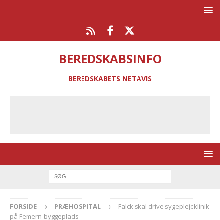
BEREDSKABSINFO
BEREDSKABETS NETAVIS
FORSIDE
PRÆHOSPITAL
Falck skal drive sygeplejeklinik
på Femern-byggeplads