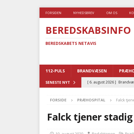
FORSIDEN
NYHEDSBREV
OM OS
KO
BEREDSKABSINFO
BEREDSKABETS NETAVIS
112-PULS
BRANDVÆSEN
PRÆHO
[ 6. august 2026 ]
Brandvæs
SENESTE NYT
BRANDVÆSEN
FORSIDE
PRÆHOSPITAL
Falck tje
[ 5. august 2026 ]
Advarer:
i det offentlige
PRÆHOSP
Falck tjener stadi
[ 5. august 2026 ]
Ny ambul
[ 4. august 2026 ]
Brandvæs
10. august 2020
Redaktionen
Præh