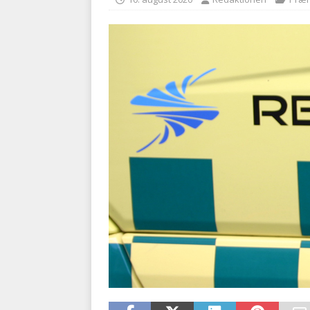
BRANDVÆSEN
[ 7. august 2026 ]
Branche k
nødsporet
AUTOHJÆLP