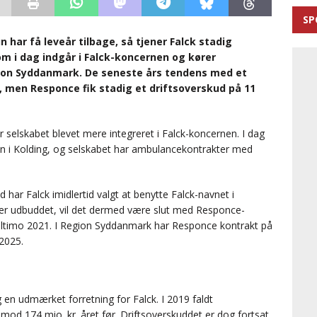
SP
har få leveår tilbage, så tjener Falck stadig
om i dag indgår i Falck-koncernen og kører
gion Syddanmark. De seneste års tendens med et
, men Responce fik stadig et driftsoverskud på 11
 selskabet blevet mere integreret i Falck-koncernen. I dag
n i Kolding, og selskabet har ambulancekontrakter med
 har Falck imidlertid valgt at benytte Falck-navnet i
aber udbuddet, vil det dermed være slut med Responce-
t ultimo 2021. I Region Syddanmark har Responce kontrakt på
2025.
 en udmærket forretning for Falck. I 2019 faldt
– mod 174 mio. kr. året før. Driftsoverskuddet er dog fortsat