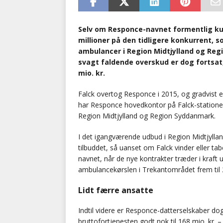
Selv om Responce-navnet formentlig kun 
millioner på den tidligere konkurrent, s
ambulancer i Region Midtjylland og Re
svagt faldende overskud er dog fortsat
mio. kr.
Falck overtog Responce i 2015, og gradvist er
har Responce hovedkontor på Falck-statione
Region Midtjylland og Region Syddanmark.
I det igangværende udbud i Region Midtjylland
tilbuddet, så uanset om Falck vinder eller t
navnet, når de nye kontrakter træder i kraf
ambulancekørslen i Trekantområdet frem til 
Lidt færre ansatte
Indtil videre er Responce-datterselskaber dog
bruttofortjenesten godt nok til 168 mio. kr. 