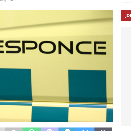
JO
ræver at beskyttelseskøretøjer bliver lovpligtige ved arbejde i