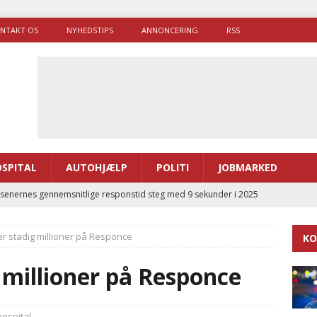
NTAKT OS
NYHEDSTIPS
ANNONCERING
RSS
SPITAL
AUTOHJÆLP
POLITI
JOBMARKED
enernes gennemsnitlige responstid steg med 9 sekunder i 2025
ner stadig millioner på Responce
KO
 Udløb af sygetransporttilladelser kan sende 400.000 kørsler over
ITAL
g millioner på Responce
ance og el-sygetransportvogn til Samsø
PRÆHOSPITAL
enerne brugte lidt længere tid på at komme af sted i 2025
ospital