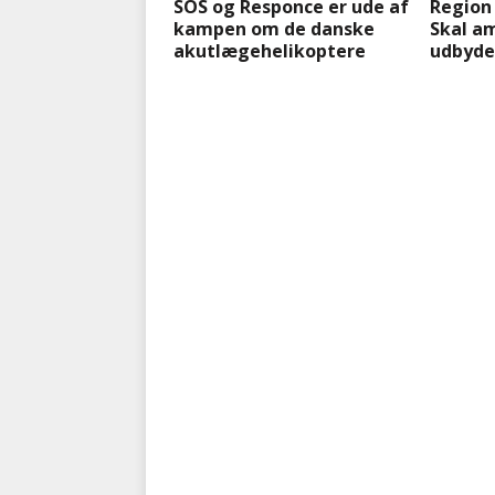
SOS og Responce er ude af
Region 
kampen om de danske
Skal a
akutlægehelikoptere
udbyde