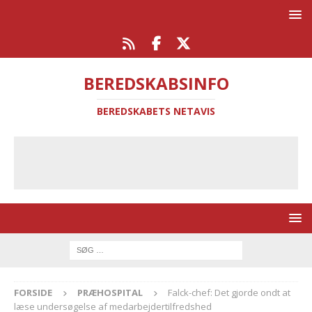
BEREDSKABSINFO
BEREDSKABETS NETAVIS
FORSIDE
PRÆHOSPITAL
Falck-chef: Det gjorde ondt at
læse undersøgelse af medarbejdertilfredshed