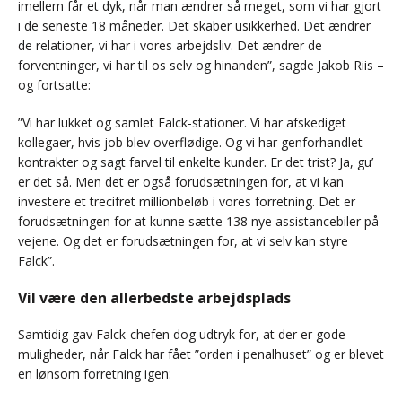
imellem får et dyk, når man ændrer så meget, som vi har gjort
i de seneste 18 måneder. Det skaber usikkerhed. Det ændrer
de relationer, vi har i vores arbejdsliv. Det ændrer de
forventninger, vi har til os selv og hinanden”, sagde Jakob Riis –
og fortsatte:
”Vi har lukket og samlet Falck-stationer. Vi har afskediget
kollegaer, hvis job blev overflødige. Og vi har genforhandlet
kontrakter og sagt farvel til enkelte kunder. Er det trist? Ja, gu’
er det så. Men det er også forudsætningen for, at vi kan
investere et trecifret millionbeløb i vores forretning. Det er
forudsætningen for at kunne sætte 138 nye assistancebiler på
vejene. Og det er forudsætningen for, at vi selv kan styre
Falck”.
Vil være den allerbedste arbejdsplads
Samtidig gav Falck-chefen dog udtryk for, at der er gode
muligheder, når Falck har fået ”orden i penalhuset” og er blevet
en lønsom forretning igen: