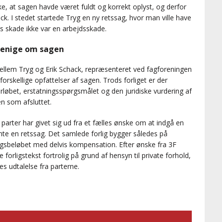
ke, at sagen havde været fuldt og korrekt oplyst, og derfor
hack. I stedet startede Tryg en ny retssag, hvor man ville have
ks skade ikke var en arbejdsskade.
 uenige om sagen
 mellem Tryg og Erik Schack, repræsenteret ved fagforeningen
orskellige opfattelser af sagen. Trods forliget er der
øbet, erstatningsspørgsmålet og den juridiske vurdering af
n som afsluttet.
parter har givet sig ud fra et fælles ønske om at indgå en
ente en retssag. Det samlede forlig bygger således på
igsbeløbet med delvis kompensation. Efter ønske fra 3F
 forligstekst fortrolig på grund af hensyn til private forhold,
es udtalelse fra parterne.