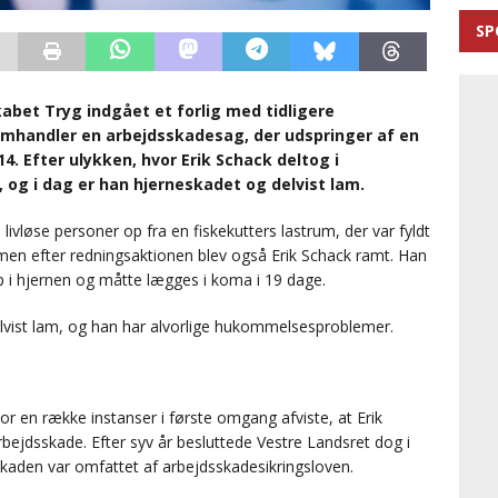
SP
skabet Tryg indgået et forlig med tidligere
omhandler en arbejdsskadesag, der udspringer af en
4. Efter ulykken, hvor Erik Schack deltog i
, og i dag er han hjerneskadet og delvist lam.
livløse personer op fra en fiskekutters lastrum, der var fyldt
, men efter redningsaktionen blev også Erik Schack ramt. Han
p i hjernen og måtte lægges i koma i 19 dage.
delvist lam, og han har alvorlige hukommelsesproblemer.
vor en række instanser i første omgang afviste, at Erik
ejdsskade. Efter syv år besluttede Vestre Landsret dog i
skaden var omfattet af arbejdsskadesikringsloven.