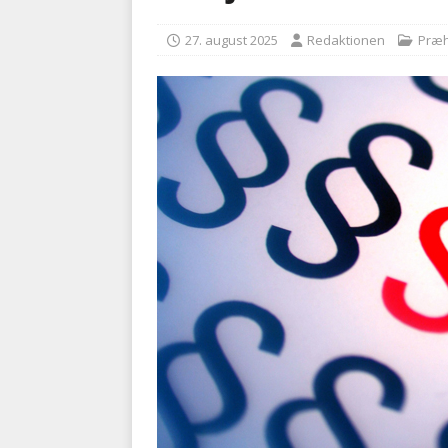
BRANDVÆSEN
27. august 2025
Redaktionen
Præh
[ 7. august 2026 ]
Branche k
nødsporet
AUTOHJÆLP