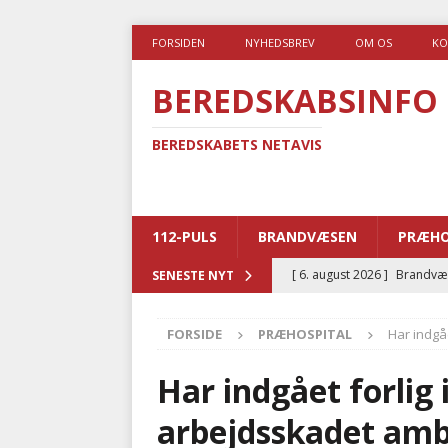
FORSIDEN
NYHEDSBREV
OM OS
KO
BEREDSKABSINFO
BEREDSKABETS NETAVIS
112-PULS
BRANDVÆSEN
PRÆHO
[ 6. august 2026 ]
Brandvæs
SENESTE NYT
BRANDVÆSEN
FORSIDE
PRÆHOSPITAL
Har indgå
[ 5. august 2026 ]
Advarer:
i det offentlige
PRÆHOSP
Har indgået forlig 
[ 5. august 2026 ]
Ny ambul
arbejdsskadet am
[ 4. august 2026 ]
Brandvæs