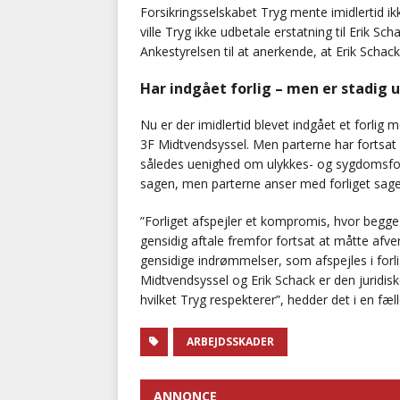
Forsikringsselskabet Tryg mente imidlertid ik
ville Tryg ikke udbetale erstatning til Erik Sc
Ankestyrelsen til at anerkende, at Erik Schac
Har indgået forlig – men er stadig
Nu er der imidlertid blevet indgået et forlig
3F Midtvendsyssel. Men parterne har fortsat f
således uenighed om ulykkes- og sygdomsforl
sagen, men parterne anser med forliget sage
”Forliget afspejler et kompromis, hvor begge 
gensidig aftale fremfor fortsat at måtte afv
gensidige indrømmelser, som afspejles i forl
Midtvendsyssel og Erik Schack er den juridiske
hvilket Tryg respekterer”, hedder det i en fæll
ARBEJDSSKADER
ANNONCE