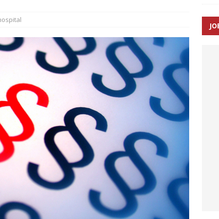
ospital
JO
ræver at beskyttelseskøretøjer bliver lovpligtige ved arbejde i