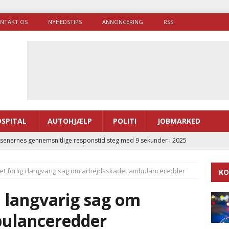
NTAKT OS
NYHEDSTIPS
ANNONCERING
RSS
SPITAL
AUTOHJÆLP
POLITI
JOBMARKED
enernes gennemsnitlige responstid steg med 9 sekunder i 2025
et forlig i langvarig sag om arbejdsskadet ambulanceredder
KO
 Udløb af sygetransporttilladelser kan sende 400.000 kørsler over
ITAL
i langvarig sag om
ance og el-sygetransportvogn til Samsø
PRÆHOSPITAL
bulanceredder
enerne brugte lidt længere tid på at komme af sted i 2025