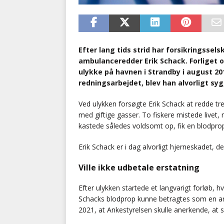
Efter lang tids strid har forsikringssel
ambulanceredder Erik Schack. Forliget 
ulykke på havnen i Strandby i august 201
redningsarbejdet, blev han alvorligt syg
Ved ulykken forsøgte Erik Schack at redde tre 
med giftige gasser. To fiskere mistede livet
kastede således voldsomt op, fik en blodpro
Erik Schack er i dag alvorligt hjerneskadet, 
Ville ikke udbetale erstatning
Efter ulykken startede et langvarigt forløb, h
Schacks blodprop kunne betragtes som en arb
2021, at Ankestyrelsen skulle anerkende, at 