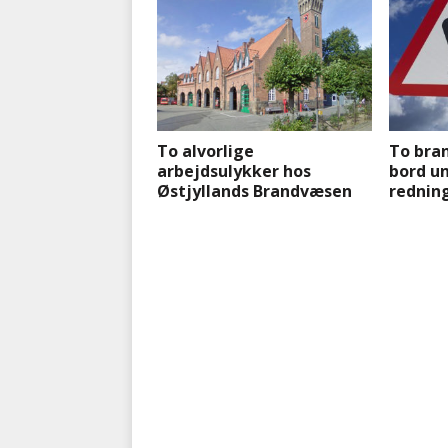
To alvorlige
To bran
arbejdsulykker hos
bord u
Østjyllands Brandvæsen
rednin