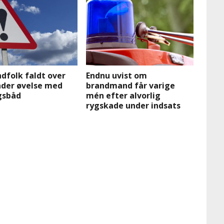
dfolk faldt over
Endnu uvist om
nder øvelse med
brandmand får varige
gsbåd
mén efter alvorlig
rygskade under indsats