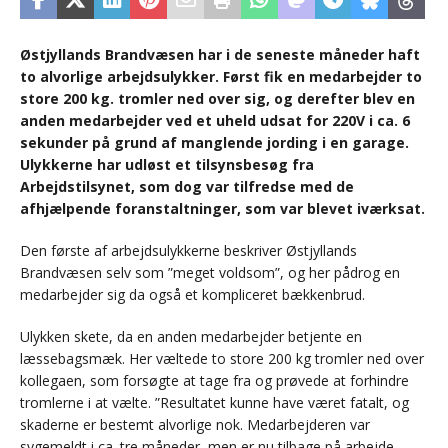
Østjyllands Brandvæsen har i de seneste måneder haft
to alvorlige arbejdsulykker. Først fik en medarbejder to
store 200 kg. tromler ned over sig, og derefter blev en
anden medarbejder ved et uheld udsat for 220V i ca. 6
sekunder på grund af manglende jording i en garage.
Ulykkerne har udløst et tilsynsbesøg fra
Arbejdstilsynet, som dog var tilfredse med de
afhjælpende foranstaltninger, som var blevet iværksat.
Den første af arbejdsulykkerne beskriver Østjyllands
Brandvæsen selv som ”meget voldsom”, og her pådrog en
medarbejder sig da også et kompliceret bækkenbrud.
Ulykken skete, da en anden medarbejder betjente en
læssebagsmæk. Her væltede to store 200 kg tromler ned over
kollegaen, som forsøgte at tage fra og prøvede at forhindre
tromlerne i at vælte. ”Resultatet kunne have været fatalt, og
skaderne er bestemt alvorlige nok. Medarbejderen var
sygemeldt i ca. tre måneder, men er nu tilbage på arbejde