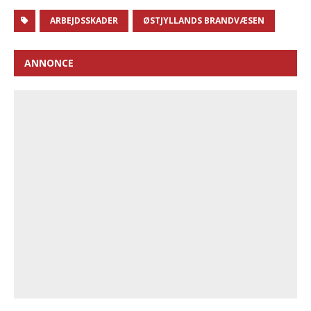
ARBEJDSSKADER
ØSTJYLLANDS BRANDVÆSEN
ANNONCE