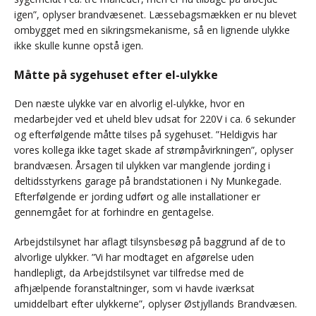
igen”, oplyser brandvæsenet. Læssebagsmækken er nu blevet
ombygget med en sikringsmekanisme, så en lignende ulykke
ikke skulle kunne opstå igen.
Måtte på sygehuset efter el-ulykke
Den næste ulykke var en alvorlig el-ulykke, hvor en
medarbejder ved et uheld blev udsat for 220V i ca. 6 sekunder
og efterfølgende måtte tilses på sygehuset. ”Heldigvis har
vores kollega ikke taget skade af strømpåvirkningen”, oplyser
brandvæsen. Årsagen til ulykken var manglende jording i
deltidsstyrkens garage på brandstationen i Ny Munkegade.
Efterfølgende er jording udført og alle installationer er
gennemgået for at forhindre en gentagelse.
Arbejdstilsynet har aflagt tilsynsbesøg på baggrund af de to
alvorlige ulykker. ”Vi har modtaget en afgørelse uden
handlepligt, da Arbejdstilsynet var tilfredse med de
afhjælpende foranstaltninger, som vi havde iværksat
umiddelbart efter ulykkerne”, oplyser Østjyllands Brandvæsen.