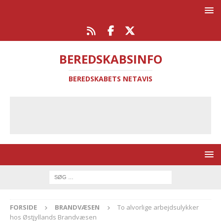
BEREDSKABSINFO
BEREDSKABETS NETAVIS
FORSIDE
BRANDVÆSEN
To alvorlige arbejdsulykker
hos Østjyllands Brandvæsen