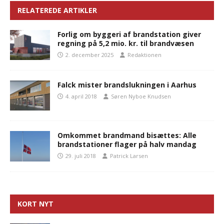
RELATEREDE ARTIKLER
Forlig om byggeri af brandstation giver
regning på 5,2 mio. kr. til brandvæsen
2. december 2025
Redaktionen
Falck mister brandslukningen i Aarhus
4. april 2018
Søren Nyboe Knudsen
Omkommet brandmand bisættes: Alle
brandstationer flager på halv mandag
29. juli 2018
Patrick Larsen
KORT NYT