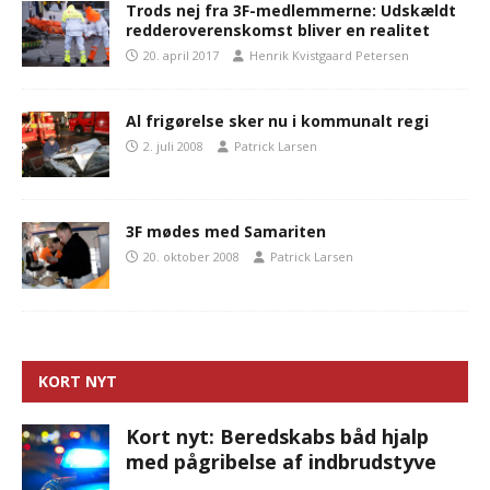
Trods nej fra 3F-medlemmerne: Udskældt
redderoverenskomst bliver en realitet
20. april 2017
Henrik Kvistgaard Petersen
Al frigørelse sker nu i kommunalt regi
2. juli 2008
Patrick Larsen
3F mødes med Samariten
20. oktober 2008
Patrick Larsen
KORT NYT
Kort nyt: Beredskabs båd hjalp
med pågribelse af indbrudstyve