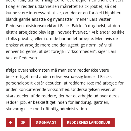
I dag er redder-uddannelsen målrettet Falck-jobbet, så det
kunne være interessant at se, om der er en forskel i bijobberi
blandt gamle ansatte og nyansatte”, mener Lars Vester
Pedersen, divisionsdirektør i Falck. Falck så dog helst, at den
ekstra arbejdstid blev lagt i hovederhvervet. ” Vi blander os ikke
i folks privatliv, eller i om de har andet arbejde. Men hvis de
ønsker at arbejde mere end den ugentlige norm, så vi til
enhver tid gerne, at det foregik i virksomheden”, siger Lars
Vester Pedersen.
Ifølge overenskomsten må man som redder ikke være
beskæftiget med anden erhvervsmæssig kørsel. I Falcks
personalepolitik står desuden, at redderne ikke må arbejde for
anden konkurrerende virksomhed. Undersøgelsen viser, at
størstedelen af de reddere, der har et arbejde ud over deres
redder-job, er beskæftiget inden for landbrug, gartneri,
skovbrug eller med offentlig administration.
3F
DØGNVAGT
REDDERNES LANDSKLUB