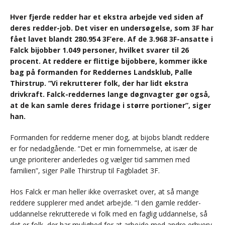
Hver fjerde redder har et ekstra arbejde ved siden af
deres redder-job. Det viser en undersøgelse, som 3F har
fået lavet blandt 280.954 3F’ere. Af de 3.968 3F-ansatte i
Falck bijobber 1.049 personer, hvilket svarer til 26
procent. At reddere er flittige bijobbere, kommer ikke
bag på formanden for Reddernes Landsklub, Palle
Thirstrup. “Vi rekrutterer folk, der har lidt ekstra
drivkraft. Falck-reddernes lange døgnvagter gør også,
at de kan samle deres fridage i større portioner”, siger
han.
Formanden for redderne mener dog, at bijobs blandt reddere
er for nedadgående. “Det er min fornemmelse, at især de
unge prioriterer anderledes og vælger tid sammen med
familien”, siger Palle Thirstrup til Fagbladet 3F.
Hos Falck er man heller ikke overrasket over, at så mange
reddere supplerer med andet arbejde. “I den gamle redder-
uddannelse rekrutterede vi folk med en faglig uddannelse, så
det er folk, der har mulighed for at arbejde med andre erhverv.