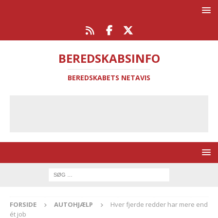
BEREDSKABSINFO
BEREDSKABETS NETAVIS
FORSIDE
AUTOHJÆLP
Hver fjerde redder har mere end
ét job