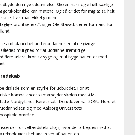
at udbyde den nye uddannelse. Skolen har nogle helt særlige
erskoler ikke kan matche. Og så er det for mig at se helt
skole, hvis man virkelig mener
ige profil seriøst”, siger Ole Stavad, der er formand for
lland.
ble ambulancebehandleruddannelsen til de øvrige
således mulighed for at uddanne fremtidige
d flere ældre, kronisk syge og multisyge patienter med
et.
eredskab
jdsflade som en styrke for udbuddet. For at
niske kompetencer samarbejder skolen med AMU
 omfatte Nordjyllands Beredskab. Derudover har SOSU Nord et
ddannelsen og med Aalborg Universitets
hospitale område.
scenter for velfærdsteknologi, hvor der arbejdes med at
og teknologier i behandlingen af patienten.