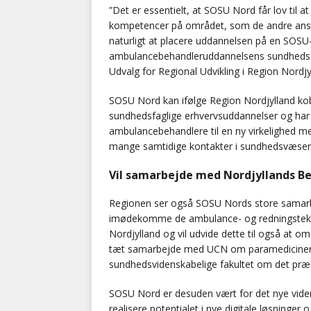
”Det er essentielt, at SOSU Nord får lov til 
kompetencer på området, som de andre ansøg
naturligt at placere uddannelsen på en SOSU-
ambulancebehandleruddannelsens sundhedsfagl
Udvalg for Regional Udvikling i Region Nordjy
SOSU Nord kan ifølge Region Nordjylland ko
sundhedsfaglige erhvervsuddannelser og har 
ambulancebehandlere til en ny virkelighed me
mange samtidige kontakter i sundhedsvæsen
Vil samarbejde med Nordjyllands B
Regionen ser også SOSU Nords store samarbe
imødekomme de ambulance- og redningstek
Nordjylland og vil udvide dette til også at
tæt samarbejde med UCN om paramedicineru
sundhedsvidenskabelige fakultet om det præ
SOSU Nord er desuden vært for det nye viden
realisere potentialet i nye digitale løsninger 