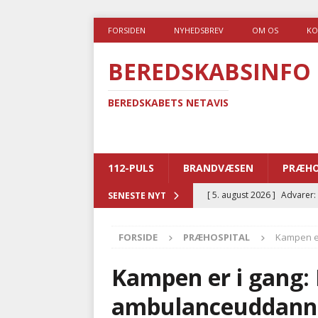
FORSIDEN
NYHEDSBREV
OM OS
KO
BEREDSKABSINFO
BEREDSKABETS NETAVIS
112-PULS
BRANDVÆSEN
PRÆHO
[ 5. august 2026 ]
Advarer:
SENESTE NYT
i det offentlige
PRÆHOSP
FORSIDE
PRÆHOSPITAL
Kampen er
[ 5. august 2026 ]
Ny ambul
[ 4. august 2026 ]
Brandvæs
Kampen er i gang: 
BRANDVÆSEN
ambulanceuddannel
[ 4. august 2026 ]
Ny treåri