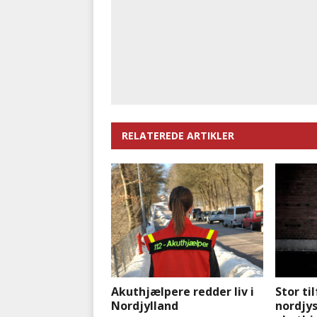
RELATEREDE ARTIKLER
Akuthjælpere redder liv i
Stor ti
Nordjylland
nordjys