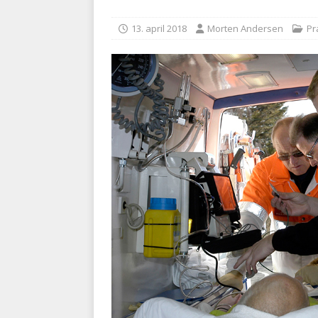
kriminalitet
POLITI
13. april 2018
Morten Andersen
Pr
[ 6. august 2026 ]
Brandvæs
BRANDVÆSEN