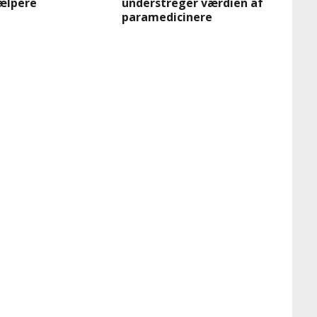
ælpere
understreger værdien af
paramedicinere