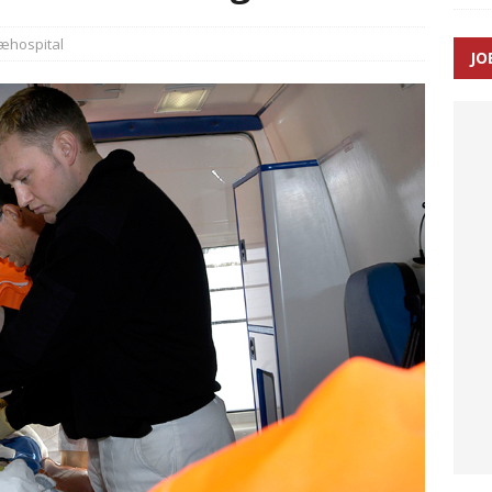
æhospital
JO
enernes gennemsnitlige responstid steg med 9 sekunder i 2025