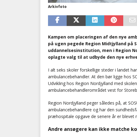
Arkivfoto
Kampen om placeringen af den nye ambu
på ugen pegede Region Midtjylland på S
uddannelsesinstitution, men i Region N
oplagte valg til at udbyde den nye erh
I alt seks skoler forskellige steder i landet
ambulancebehandler. At den bør ligge hos SO
Udvikling hos Region Nordjylland med skole
ambulancebehandlerområdet vest for Storeb
Region Nordjylland peger således på, at SO
ambulancebehandlere og har den sundhedsfagl
præhospitale opgave de senere år er blevet 
Andre ansøgere kan ikke matche k