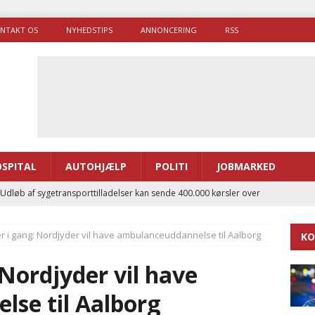
NTAKT OS
NYHEDSTIPS
ANNONCERING
RSS
SPITAL
AUTOHJÆLP
POLITI
JOBMARKED
 Udløb af sygetransporttilladelser kan sende 400.000 kørsler over
ITAL
 i gang: Nordjyder vil have ambulanceuddannelse til Aalborg
KO
ance og el-sygetransportvogn til Samsø
PRÆHOSPITAL
enerne brugte lidt længere tid på at komme af sted i 2025
Nordjyder vil have
se til Aalborg
g politiuddannelse skal ruste betjentene til mere kompleks