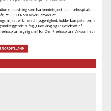
ovation og udvikling som har kendetegnet det præhospitale
år, at SOSU Nord bliver udbyder af
gsmiljøet er kimen til nysgerrighed, holder kompetencerne
grundlæggende til faglig udvikling og ildsjælekraft på
præhospital lægelig chef for Den Præhospitale Virksomhed i
N NORDJYLLAND