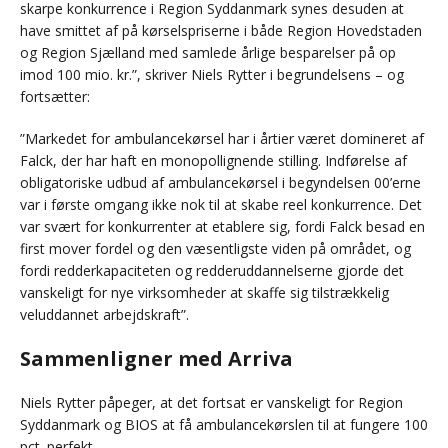
skarpe konkurrence i Region Syddanmark synes desuden at
have smittet af på kørselspriserne i både Region Hovedstaden
og Region Sjælland med samlede årlige besparelser på op
imod 100 mio. kr.”, skriver Niels Rytter i begrundelsens – og
fortsætter:
”Markedet for ambulancekørsel har i årtier været domineret af
Falck, der har haft en monopollignende stilling. Indførelse af
obligatoriske udbud af ambulancekørsel i begyndelsen 00’erne
var i første omgang ikke nok til at skabe reel konkurrence. Det
var svært for konkurrenter at etablere sig, fordi Falck besad en
first mover fordel og den væsentligste viden på området, og
fordi redderkapaciteten og redderuddannelserne gjorde det
vanskeligt for nye virksomheder at skaffe sig tilstrækkelig
veluddannet arbejdskraft”.
Sammenligner med Arriva
Niels Rytter påpeger, at det fortsat er vanskeligt for Region
Syddanmark og BIOS at få ambulancekørslen til at fungere 100
pct. perfekt.