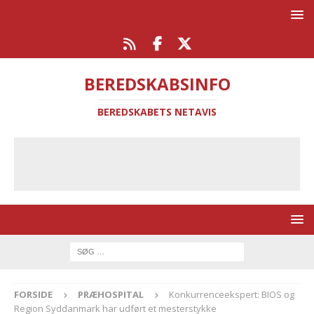
BEREDSKABSINFO
BEREDSKABETS NETAVIS
FORSIDE
PRÆHOSPITAL
Konkurrenceekspert: BIOS og
Region Syddanmark har udført et mesterstykke