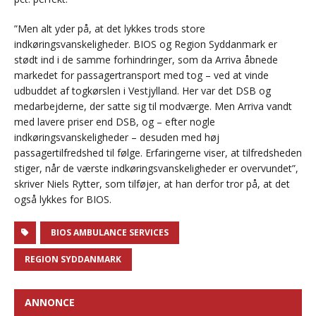
”Men alt yder på, at det lykkes trods store
indkøringsvanskeligheder. BIOS og Region Syddanmark er
stødt ind i de samme forhindringer, som da Arriva åbnede
markedet for passagertransport med tog – ved at vinde
udbuddet af togkørslen i Vestjylland. Her var det DSB og
medarbejderne, der satte sig til modværge. Men Arriva vandt
med lavere priser end DSB, og – efter nogle
indkøringsvanskeligheder – desuden med høj
passagertilfredshed til følge. Erfaringerne viser, at tilfredsheden
stiger, når de værste indkøringsvanskeligheder er overvundet”,
skriver Niels Rytter, som tilføjer, at han derfor tror på, at det
også lykkes for BIOS.
BIOS AMBULANCE SERVICES
REGION SYDDANMARK
ANNONCE