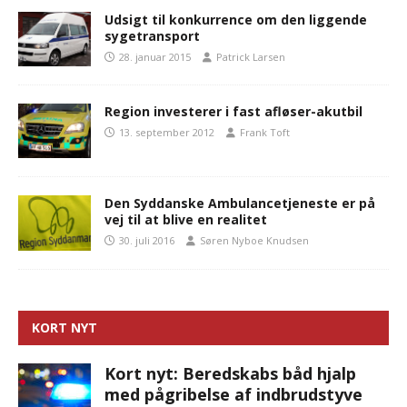
Udsigt til konkurrence om den liggende
sygetransport
28. januar 2015
Patrick Larsen
Region investerer i fast afløser-akutbil
13. september 2012
Frank Toft
Den Syddanske Ambulancetjeneste er på
vej til at blive en realitet
30. juli 2016
Søren Nyboe Knudsen
KORT NYT
Kort nyt: Beredskabs båd hjalp
med pågribelse af indbrudstyve