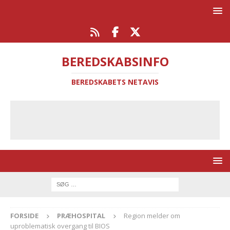
BEREDSKABSINFO
BEREDSKABETS NETAVIS
FORSIDE
PRÆHOSPITAL
Region melder om
uproblematisk overgang til BIOS