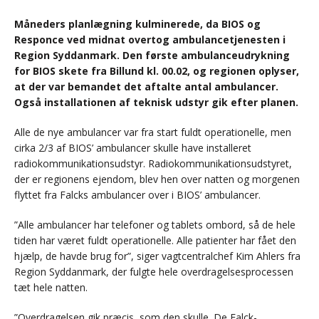
Måneders planlægning kulminerede, da BIOS og
Responce ved midnat overtog ambulancetjenesten i
Region Syddanmark. Den første ambulanceudrykning
for BIOS skete fra Billund kl. 00.02, og regionen oplyser,
at der var bemandet det aftalte antal ambulancer.
Også installationen af teknisk udstyr gik efter planen.
Alle de nye ambulancer var fra start fuldt operationelle, men
cirka 2/3 af BIOS’ ambulancer skulle have installeret
radiokommunikationsudstyr. Radiokommunikationsudstyret,
der er regionens ejendom, blev hen over natten og morgenen
flyttet fra Falcks ambulancer over i BIOS’ ambulancer.
”Alle ambulancer har telefoner og tablets ombord, så de hele
tiden har været fuldt operationelle. Alle patienter har fået den
hjælp, de havde brug for”, siger vagtcentralchef Kim Ahlers fra
Region Syddanmark, der fulgte hele overdragelsesprocessen
tæt hele natten.
”Overdragelsen gik præcis, som den skulle. De Falck-