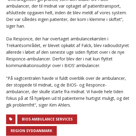
ambulancer, der til midnat var optaget af patienttransport,
afsluttede opgaven helt, inden de blev meldt af vores system.
Der var således ingen patienter, der kom i klemme i skiftet”,
siger han.
Da Responce, der har overtaget ambulancekørslen i
Trekantsområdet, er blevet opkøbt af Falck, blev radioudstyret
allerede i løbet af den seneste uge siden flyttet over i de nye
Responce-ambulancer. Derfor blev der i nat kun flyttet
kommunikationsudstyr over i BIOS’ ambulancer.
”På vagtcentralen havde vi fuldt overblik over de ambulancer,
der stoppede til midnat, og de BIOS- og Responce-
ambulancer, der skulle starte fra midnat. Vi havde hele tiden
fokus på at få hjælpen ud til patienterne hurtigst muligt, og det
gik problemfrit”, siger Kim Ahlers.
BIOS AMBULANCE SERVICES
REGION SYDDANMARK