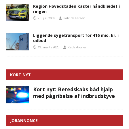
Region Hovedstaden kaster håndklædet i
ringen
26. juli 2008
Patrick Larsen
Liggende sygetransport for 416 mio. kr. i
udbud
19. marts 2023
Redaktionen
KORT NYT
Kort nyt: Beredskabs båd hjalp
med pågribelse af indbrudstyve
JOBANNONCE