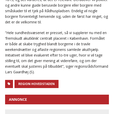
og andre kunne guide berusede borgere eller borgere med
småskader til et tjek på Rådhuspladsen. Endelig vil nogle
borgere forventeligt henvende sig, uden de først har ringet, og
det er de velkomne til.
”Hele sundhedsvæsenet er presset, så vi supplerer nu med en
’fremskudt akutklinik’ centralt placeret i København. Formålet
er både at skabe tryghed blandt borgerne i de travle
weekendnætter og aflaste regionens samlede akuthjælp.
Initiativet vil blive evalueret efter to-tre uger, hvor vi vil tage
stilling til, om det giver mening at videreføre, og om der
eventuelt skal justeres på tilbuddet”, siger regionsrådsformand
Lars Gaardhøj (S).
REGION HOVEDSTADEN
ANNONCE