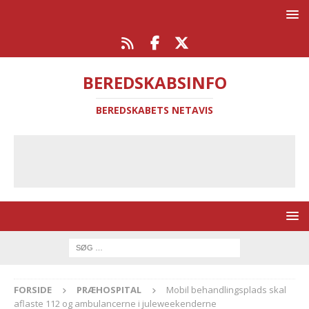
BEREDSKABSINFO
BEREDSKABETS NETAVIS
FORSIDE
PRÆHOSPITAL
Mobil behandlingsplads skal
aflaste 112 og ambulancerne i juleweekenderne