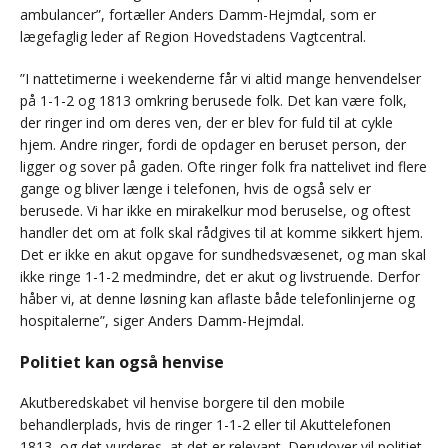
ambulancer”, fortæller Anders Damm-Hejmdal, som er
lægefaglig leder af Region Hovedstadens Vagtcentral.
”I nattetimerne i weekenderne får vi altid mange henvendelser
på 1-1-2 og 1813 omkring berusede folk. Det kan være folk,
der ringer ind om deres ven, der er blev for fuld til at cykle
hjem. Andre ringer, fordi de opdager en beruset person, der
ligger og sover på gaden. Ofte ringer folk fra nattelivet ind flere
gange og bliver længe i telefonen, hvis de også selv er
berusede. Vi har ikke en mirakelkur mod beruselse, og oftest
handler det om at folk skal rådgives til at komme sikkert hjem.
Det er ikke en akut opgave for sundhedsvæsenet, og man skal
ikke ringe 1-1-2 medmindre, det er akut og livstruende. Derfor
håber vi, at denne løsning kan aflaste både telefonlinjerne og
hospitalerne”, siger Anders Damm-Hejmdal.
Politiet kan også henvise
Akutberedskabet vil henvise borgere til den mobile
behandlerplads, hvis de ringer 1-1-2 eller til Akuttelefonen
1813, og det vurderes, at det er relevant. Derudover vil politiet