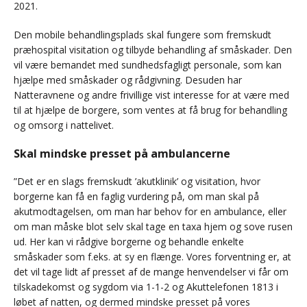
2021.
Den mobile behandlingsplads skal fungere som fremskudt
præhospital visitation og tilbyde behandling af småskader. Den
vil være bemandet med sundhedsfagligt personale, som kan
hjælpe med småskader og rådgivning. Desuden har
Natteravnene og andre frivillige vist interesse for at være med
til at hjælpe de borgere, som ventes at få brug for behandling
og omsorg i nattelivet.
Skal mindske presset på ambulancerne
”Det er en slags fremskudt ’akutklinik’ og visitation, hvor
borgerne kan få en faglig vurdering på, om man skal på
akutmodtagelsen, om man har behov for en ambulance, eller
om man måske blot selv skal tage en taxa hjem og sove rusen
ud. Her kan vi rådgive borgerne og behandle enkelte
småskader som f.eks. at sy en flænge. Vores forventning er, at
det vil tage lidt af presset af de mange henvendelser vi får om
tilskadekomst og sygdom via 1-1-2 og Akuttelefonen 1813 i
løbet af natten, og dermed mindske presset på vores