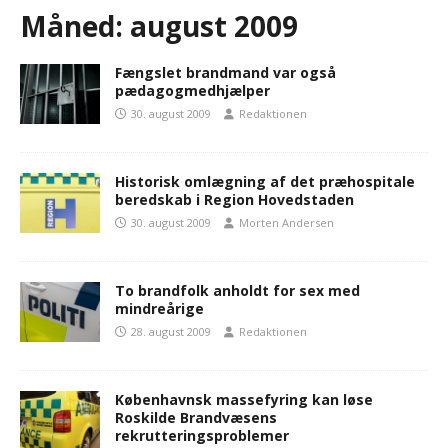
Måned:
august 2009
Fængslet brandmand var også
pædagogmedhjælper
30. august 2009
Redaktionen
Historisk omlægning af det præhospitale
beredskab i Region Hovedstaden
30. august 2009
Morten Andersen
To brandfolk anholdt for sex med
mindreårige
28. august 2009
Redaktionen
Københavnsk massefyring kan løse
Roskilde Brandvæsens
rekrutteringsproblemer