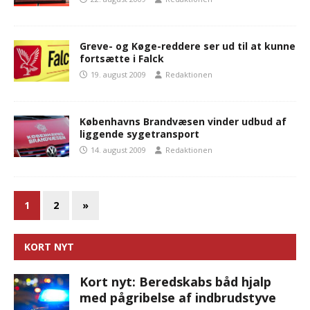
Greve- og Køge-reddere ser ud til at kunne
fortsætte i Falck
19. august 2009
Redaktionen
Københavns Brandvæsen vinder udbud af
liggende sygetransport
14. august 2009
Redaktionen
1
2
»
KORT NYT
Kort nyt: Beredskabs båd hjalp
med pågribelse af indbrudstyve