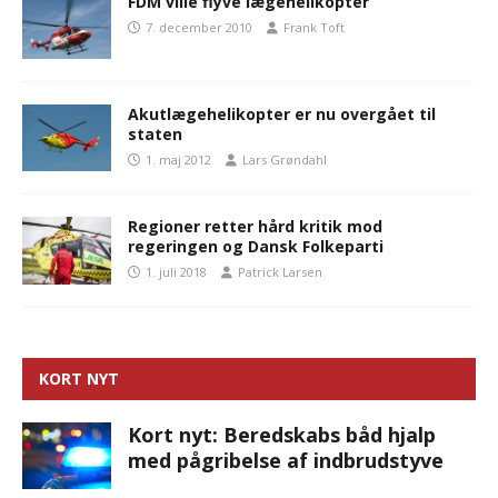
FDM ville flyve lægehelikopter
7. december 2010
Frank Toft
Akutlægehelikopter er nu overgået til
staten
1. maj 2012
Lars Grøndahl
Regioner retter hård kritik mod
regeringen og Dansk Folkeparti
1. juli 2018
Patrick Larsen
KORT NYT
Kort nyt: Beredskabs båd hjalp
med pågribelse af indbrudstyve