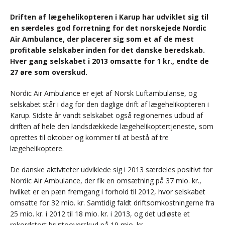
Driften af lægehelikopteren i Karup har udviklet sig til
en særdeles god forretning for det norskejede Nordic
Air Ambulance, der placerer sig som et af de mest
profitable selskaber inden for det danske beredskab.
Hver gang selskabet i 2013 omsatte for 1 kr., endte de
27 øre som overskud.
Nordic Air Ambulance er ejet af Norsk Luftambulanse, og
selskabet står i dag for den daglige drift af lægehelikopteren i
Karup. Sidste år vandt selskabet også regionernes udbud af
driften af hele den landsdækkede lægehelikoptertjeneste, som
oprettes til oktober og kommer til at bestå af tre
lægehelikoptere.
De danske aktiviteter udviklede sig i 2013 særdeles positivt for
Nordic Air Ambulance, der fik en omsætning på 37 mio. kr.,
hvilket er en pæn fremgang i forhold til 2012, hvor selskabet
omsatte for 32 mio. kr. Samtidig faldt driftsomkostningerne fra
25 mio. kr. i 2012 til 18 mio. kr. i 2013, og det udløste et
rekordstort bruttooverskud på 19 mio. kr.