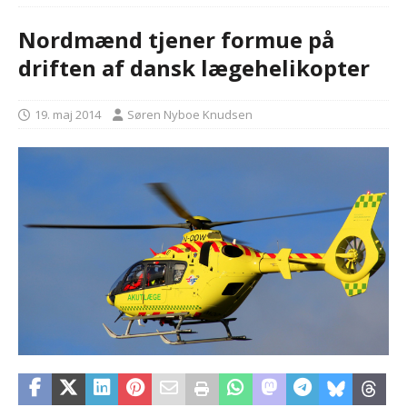
Nordmænd tjener formue på
driften af dansk lægehelikopter
19. maj 2014
Søren Nyboe Knudsen