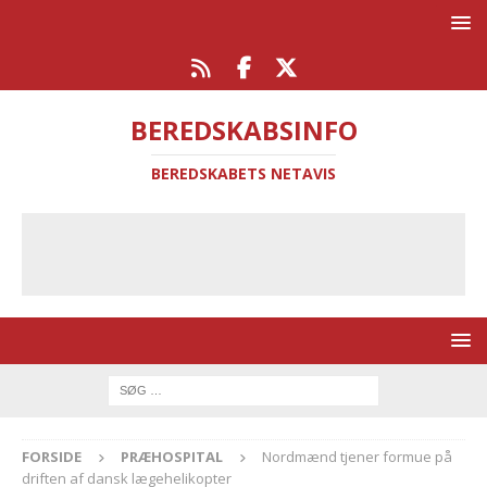
BEREDSKABSINFO
BEREDSKABETS NETAVIS
FORSIDE
PRÆHOSPITAL
Nordmænd tjener formue på
driften af dansk lægehelikopter