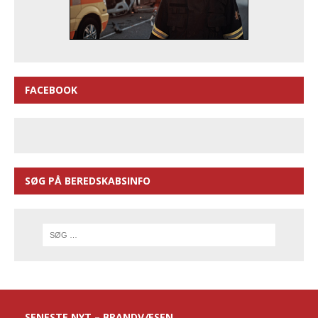
FACEBOOK
SØG PÅ BEREDSKABSINFO
SENESTE NYT – BRANDVÆSEN