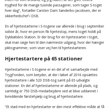
tryghed for de mange tusinde passagerer, som tager S-toget
hver dag”, fortæller Carsten Dam Sønderbo-Jacobsen, der er
sikkerhedschef i DSB.
En af hjertestarterne i S-togene var allerede i brug i september
sidste år, hvor en person fik hjertestop, mens toget holdt på
Dybbølsbro Station. Er der brug for en hjertestarter i toget,
skal man søge hen til den nærmeste udgang, hvor der hænger
piktogrammer, som viser vej hen til hjertestarteren.
Hjertestartere på 65 stationer
Hjertestarterne i S-togene er en del af et samarbejde med
TrygFonden, som betyder, at der i løbet af 2016 opsættes
hjertestartere i alle 520 DSB-tog samt på 65 udvalgte
stationer. En del af hjertestarterne er allerede på plads, og
samtidig er 750 DSB-medarbejdere ved at blive uddannet i
livreddende førstehjælp og brug af hjertestartere.
”Et stød med en hjertestarter er den mest effektive måde at få