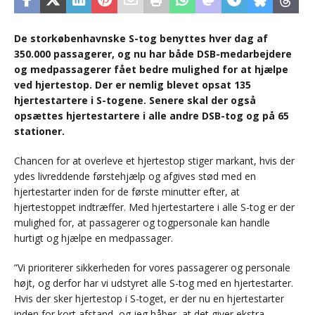
De storkøbenhavnske S-tog benyttes hver dag af
350.000 passagerer, og nu har både DSB-medarbejdere
og medpassagerer fået bedre mulighed for at hjælpe
ved hjertestop. Der er nemlig blevet opsat 135
hjertestartere i S-togene. Senere skal der også
opsættes hjertestartere i alle andre DSB-tog og på 65
stationer.
Chancen for at overleve et hjertestop stiger markant, hvis der
ydes livreddende førstehjælp og afgives stød med en
hjertestarter inden for de første minutter efter, at
hjertestoppet indtræffer. Med hjertestartere i alle S-tog er der
mulighed for, at passagerer og togpersonale kan handle
hurtigt og hjælpe en medpassager.
”Vi prioriterer sikkerheden for vores passagerer og personale
højt, og derfor har vi udstyret alle S-tog med en hjertestarter.
Hvis der sker hjertestop i S-toget, er der nu en hjertestarter
inden for kort afstand, og jeg håber, at det giver ekstra