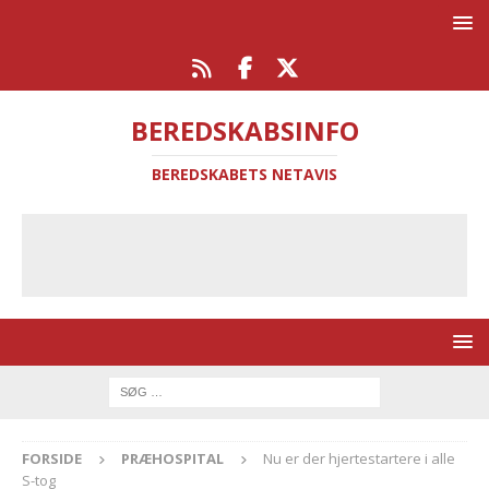
BEREDSKABSINFO
BEREDSKABETS NETAVIS
FORSIDE
PRÆHOSPITAL
Nu er der hjertestartere i alle
S-tog