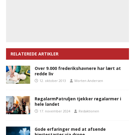
RELATEREDE ARTIKLER
Over 9.000 frederikshavnere har lært at
redde liv
12. oktober 2013
Morten Andersen
RøgalarmPatruljen tjekker røgalarmer i
hele landet
17. november 2024
Redaktionen
Gode erfaringer med at afsende
hjertestarter via drone