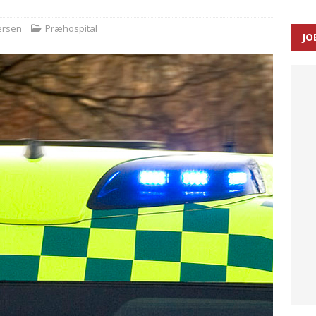
SEN
ersen
Præhospital
JO
 Udløb af sygetransporttilladelser kan sende 400.000 kørsler over
ITAL