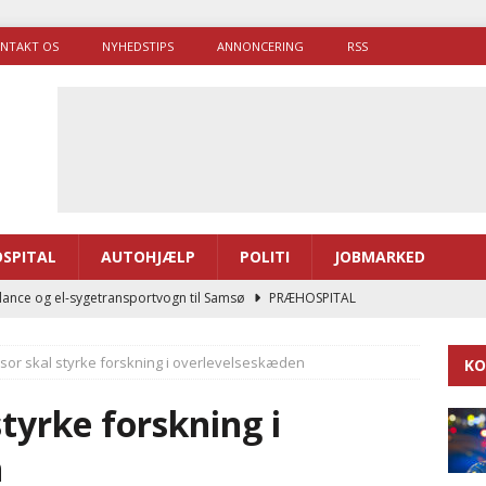
NTAKT OS
NYHEDSTIPS
ANNONCERING
RSS
SPITAL
AUTOHJÆLP
POLITI
JOBMARKED
ance og el-sygetransportvogn til Samsø
PRÆHOSPITAL
enerne brugte lidt længere tid på at komme af sted i 2025
sor skal styrke forskning i overlevelseskæden
KO
g politiuddannelse skal ruste betjentene til mere kompleks
tyrke forskning i
n
ne driver flere brandstationer, mens Falcks andel fortsætter