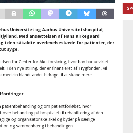
SP
rhus Universitet og Aarhus Universitetshospital,
dtjylland. Med ansættelsen af Hans Kirkegaard
g i den såkaldte overlevelseskæde for patienter, der
kut syge.
idsen for Center for Akutforskning, hvor han har udviklet
. I den nye stilling, der er finansieret af Trygfonden, vil
tmedicin blandt andet bidrage til at skabe mere
dfordringer
 patientbehandling og om patientforløbet, hvor
ver behandling på hospitalet til rehabilitering af den
aglige og organisatoriske skel og byder på særlige
kation og sammenhæng i behandlingen.