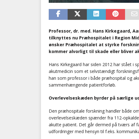
Professor, dr. med. Hans Kirkegaard, Aa
tilknyttes nu Præhospitalet i Region Mi
ønsker Præhospitalet at styrke forsknin
kommer alvorligt til skade eller bliver a
Hans Kirkegaard har siden 2012 har stået i sp
akutmedicin som et selvstændigt forskningsfelt
han som professor i både præhospital og aku
sammenhængende patientforløb.
Overlevelseskæden byrder på særlige u
Den præhospitale forskning handler både om
overlevelseskæden spænder fra 112-opkaldet o
akutte patient. Det går dermed på tværs af f
udfordringer med hensyn til f.eks. kommuni