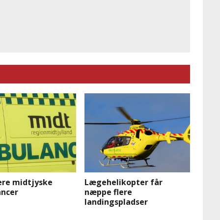
ere midtjyske
Lægehelikopter får
ncer
næppe flere
landingspladser