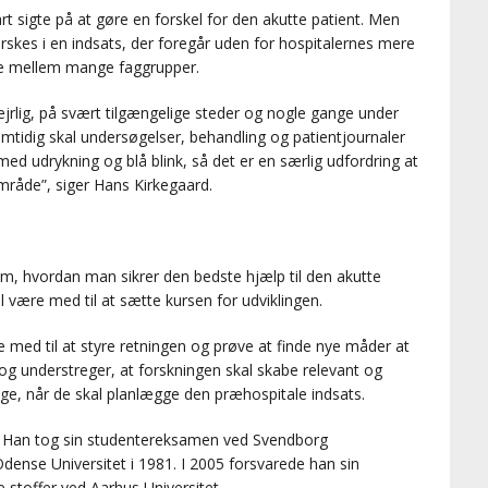
rt sigte på at gøre en forskel for den akutte patient. Men
forskes i en indsats, der foregår uden for hospitalernes mere
de mellem mange faggrupper.
vejrlig, på svært tilgængelige steder og nogle gange under
mtidig skal undersøgelser, behandling og patientjournaler
 udrykning og blå blink, så det er en særlig udfordring at
område”, siger Hans Kirkegaard.
m, hvordan man sikrer den bedste hjælp til den akutte
al være med til at sætte kursen for udviklingen.
med til at styre retningen og prøve at finde nye måder at
 og understreger, at forskningen skal skabe relevant og
ge, når de skal planlægge den præhospitale indsats.
. Han tog sin studentereksamen ved Svendborg
nse Universitet i 1981. I 2005 forsvarede han sin
stoffer ved Aarhus Universitet.