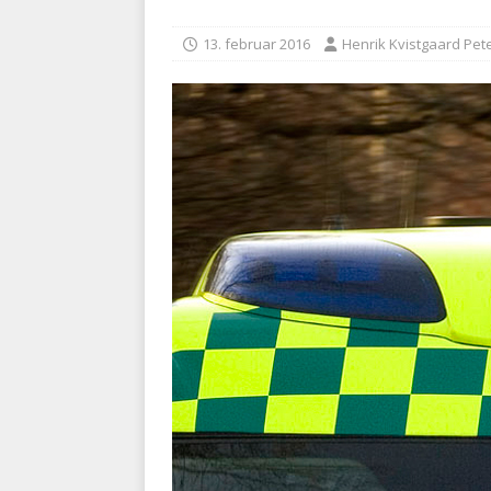
med at falde
BRANDVÆ
13. februar 2016
Henrik Kvistgaard Pet
[ 5. august 2026 ]
Advarer:
i det offentlige
PRÆHOSP