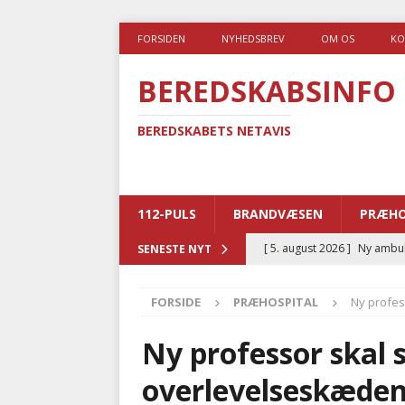
FORSIDEN
NYHEDSBREV
OM OS
KO
BEREDSKABSINFO
BEREDSKABETS NETAVIS
112-PULS
BRANDVÆSEN
PRÆHO
[ 5. august 2026 ]
Ny ambul
SENESTE NYT
[ 4. august 2026 ]
Brandvæs
FORSIDE
PRÆHOSPITAL
Ny profes
BRANDVÆSEN
[ 4. august 2026 ]
Ny treåri
Ny professor skal s
kriminalitet
POLITI
overlevelseskæde
[ 3. august 2026 ]
Kommuner