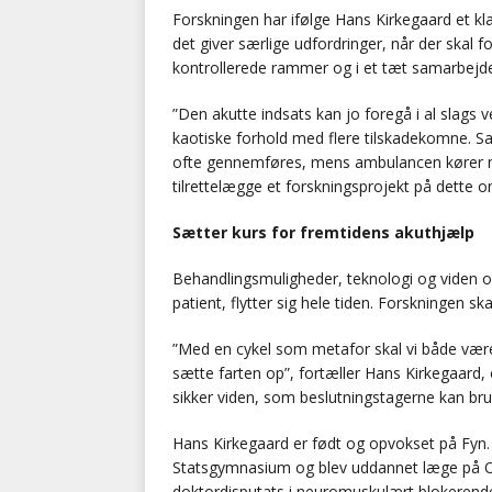
Forskningen har ifølge Hans Kirkegaard et kla
det giver særlige udfordringer, når der skal 
kontrollerede rammer og i et tæt samarbej
”Den akutte indsats kan jo foregå i al slags 
kaotiske forhold med flere tilskadekomne. Sa
ofte gennemføres, mens ambulancen kører med
tilrettelægge et forskningsprojekt på dette 
Sætter kurs for fremtidens akuthjælp
Behandlingsmuligheder, teknologi og viden o
patient, flytter sig hele tiden. Forskningen sk
”Med en cykel som metafor skal vi både være 
sætte farten op”, fortæller Hans Kirkegaard,
sikker viden, som beslutningstagerne kan bru
Hans Kirkegaard er født og opvokset på Fyn
Statsgymnasium og blev uddannet læge på Ode
doktordisputats i neuromuskulært blokerende 