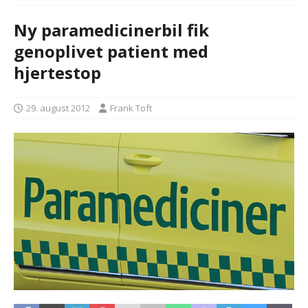
Ny paramedicinerbil fik
genoplivet patient med
hjertestop
29. august 2012
Frank Toft