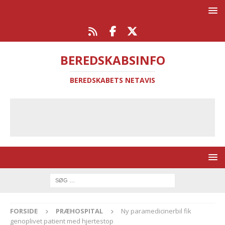
BEREDSKABSINFO
BEREDSKABETS NETAVIS
FORSIDE
PRÆHOSPITAL
Ny paramedicinerbil fik
genoplivet patient med hjertestop