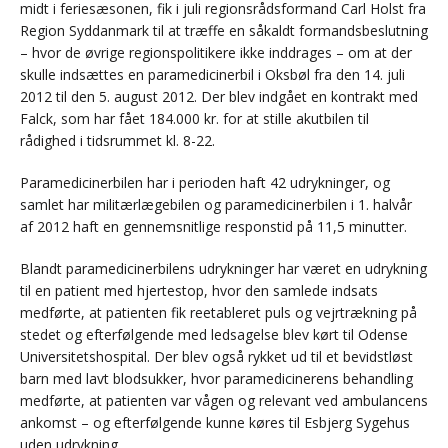
midt i feriesæsonen, fik i juli regionsrådsformand Carl Holst fra
Region Syddanmark til at træffe en såkaldt formandsbeslutning
– hvor de øvrige regionspolitikere ikke inddrages – om at der
skulle indsættes en paramedicinerbil i Oksbøl fra den 14. juli
2012 til den 5. august 2012. Der blev indgået en kontrakt med
Falck, som har fået 184.000 kr. for at stille akutbilen til
rådighed i tidsrummet kl. 8-22.
Paramedicinerbilen har i perioden haft 42 udrykninger, og
samlet har militærlægebilen og paramedicinerbilen i 1. halvår
af 2012 haft en gennemsnitlige responstid på 11,5 minutter.
Blandt paramedicinerbilens udrykninger har været en udrykning
til en patient med hjertestop, hvor den samlede indsats
medførte, at patienten fik reetableret puls og vejrtrækning på
stedet og efterfølgende med ledsagelse blev kørt til Odense
Universitetshospital. Der blev også rykket ud til et bevidstløst
barn med lavt blodsukker, hvor paramedicinerens behandling
medførte, at patienten var vågen og relevant ved ambulancens
ankomst – og efterfølgende kunne køres til Esbjerg Sygehus
uden udrykning.