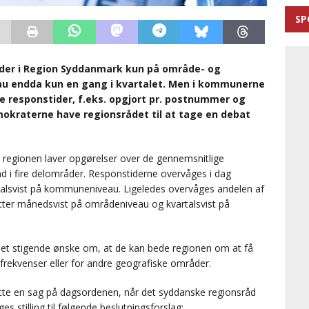
SP
der i Region Syddanmark kun på område- og
 endda kun en gang i kvartalet. Men i kommunerne
e responstider, f.eks. opgjort pr. postnummer og
emokraterne have regionsrådet til at tage en debat
t regionen laver opgørelser over de gennemsnitlige
nd i fire delområder. Responstiderne overvåges i dag
alsvist på kommuneniveau. Ligeledes overvåges andelen af
tter månedsvist på områdeniveau og kvartalsvist på
 et stigende ønske om, at de kan bede regionen om at få
frekvenser eller for andre geografiske områder.
ætte en sag på dagsordenen, når det syddanske regionsråd
s stilling til følgende beslutningsforslag: