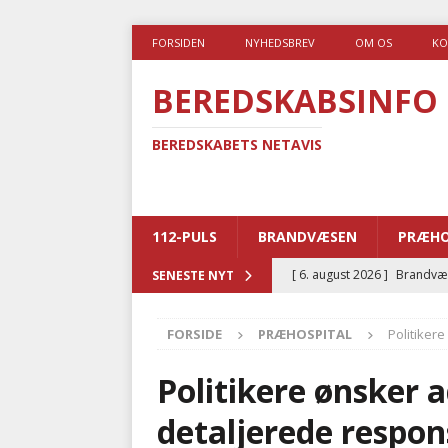
FORSIDEN
NYHEDSBREV
OM OS
KO
BEREDSKABSINFO
BEREDSKABETS NETAVIS
112-PULS
BRANDVÆSEN
PRÆHO
[ 6. august 2026 ]
Brandvæs
SENESTE NYT
BRANDVÆSEN
FORSIDE
PRÆHOSPITAL
Politiker
[ 5. august 2026 ]
Advarer:
i det offentlige
PRÆHOSP
Politikere ønsker 
[ 5. august 2026 ]
Ny ambul
detaljerede respon
[ 4. august 2026 ]
Brandvæs