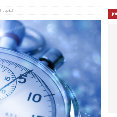
hospital
JO
ræver at beskyttelseskøretøjer bliver lovpligtige ved arbejde i