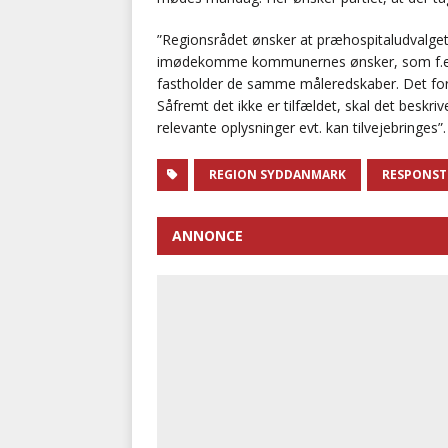
”Regionsrådet ønsker at præhospitaludvalget b
imødekomme kommunernes ønsker, som f.eks
fastholder de samme måleredskaber. Det foru
Såfremt det ikke er tilfældet, skal det beskri
relevante oplysninger evt. kan tilvejebringes”.
REGION SYDDANMARK
RESPONST
ANNONCE