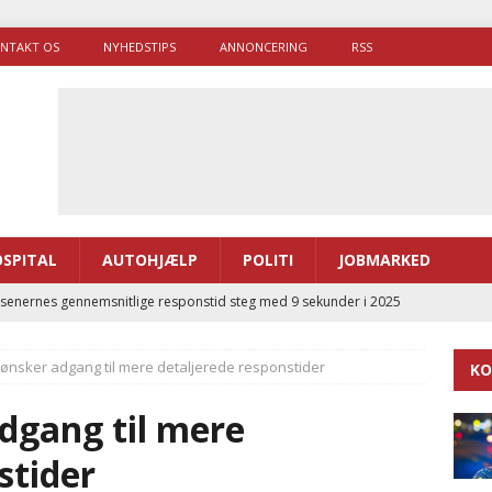
NTAKT OS
NYHEDSTIPS
ANNONCERING
RSS
SPITAL
AUTOHJÆLP
POLITI
JOBMARKED
enernes gennemsnitlige responstid steg med 9 sekunder i 2025
e ønsker adgang til mere detaljerede responstider
KO
 Udløb af sygetransporttilladelser kan sende 400.000 kørsler over
ITAL
adgang til mere
ance og el-sygetransportvogn til Samsø
PRÆHOSPITAL
stider
enerne brugte lidt længere tid på at komme af sted i 2025