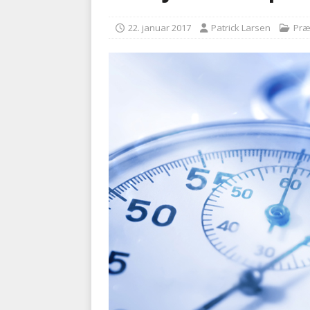
BRANDVÆSEN
22. januar 2017
Patrick Larsen
Præ
[ 7. august 2026 ]
Branche k
nødsporet
AUTOHJÆLP