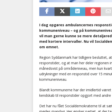
I dag opgøres ambulancernes responsti
kommuneniveau – og på kommuneniveau
vil man gerne kunne se mere detaljered
med kortere intervaller. Nu vil Sociald
om emnet.
Region Syddanmark har tidligere besluttet, a
responstider, og at man her deler regionen i
månedsvist på områdeniveau, men kun kvart
udrykninger med en responstid over 15 minu
kommuneniveau.
Blandt kommunerne har der imidlertid været
kendskab til responstider opgjort med andre 
Det har nu fået Socialdemokraterne til at s
mødes mandag. Her ønsker partiet, at der tage