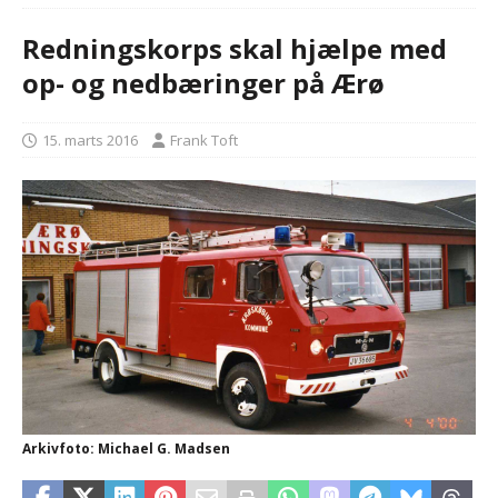
Redningskorps skal hjælpe med
op- og nedbæringer på Ærø
15. marts 2016
Frank Toft
Arkivfoto: Michael G. Madsen