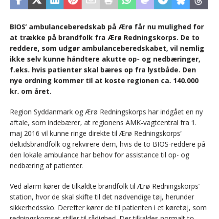
BIOS’ ambulanceberedskab på Ærø får nu mulighed for
at trække på brandfolk fra Ærø Redningskorps. De to
reddere, som udgør ambulanceberedskabet, vil nemlig
ikke selv kunne håndtere akutte op- og nedbæringer,
f.eks. hvis patienter skal bæres op fra lystbåde. Den
nye ordning kommer til at koste regionen ca. 140.000
kr. om året.
Region Syddanmark og Ærø Redningskorps har indgået en ny
aftale, som indebærer, at regionens AMK-vagtcentral fra 1.
maj 2016 vil kunne ringe direkte til Ærø Redningskorps’
deltidsbrandfolk og rekvirere dem, hvis de to BIOS-reddere på
den lokale ambulance har behov for assistance til op- og
nedbæring af patienter.
Ved alarm kører de tilkaldte brandfolk til Ærø Redningskorps’
station, hvor de skal skifte til det nødvendige tøj, herunder
sikkerhedssko. Derefter kører de til patienten i et køretøj, som
redningskorpset stiller til rådighed. Der tilkaldes normalt to