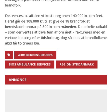
brandfolk.
Det ventes, at aftalen vil koste regionen 140.000 kr. om året.
Heraf går de 108.000 kr. til at give de 18 brandfolk et
beredskabshonorar på 500 kr. om måneden. De enkelte udkald
– som der ventes at blive fem af om året – faktureres med en
variabel betaling efter tidsforbrug, dog således at brandfolkene
altid får to timers løn.
ÆRØ REDNINGSKORPS
BIOS AMBULANCE SERVICES
REGION SYDDANMARK
ANNONCE