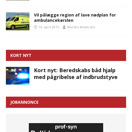
Vil pålægge region af lave nødplan for
ambulancekørslen
16. april 2015
Morten Andersen
KORT NYT
Kort nyt: Beredskabs båd hjalp
med pågribelse af indbrudstyve
JOBANNONCE