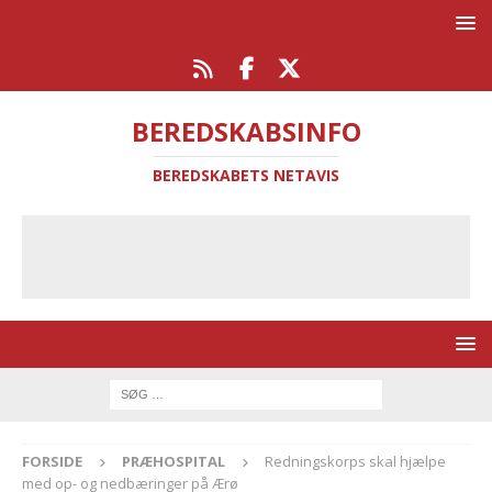
BEREDSKABSINFO
BEREDSKABETS NETAVIS
FORSIDE
PRÆHOSPITAL
Redningskorps skal hjælpe
med op- og nedbæringer på Ærø