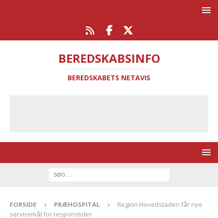
BEREDSKABSINFO
BEREDSKABETS NETAVIS
FORSIDE
PRÆHOSPITAL
Region Hovedstaden får nye
servicemål for responstider