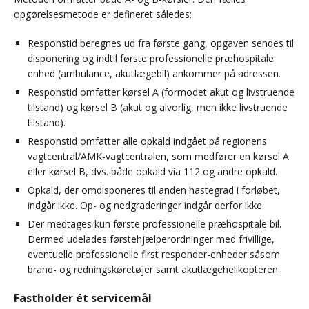
opgørelsesmetode er defineret således:
Responstid beregnes ud fra første gang, opgaven sendes til
disponering og indtil første professionelle præhospitale
enhed (ambulance, akutlægebil) ankommer på adressen.
Responstid omfatter kørsel A (formodet akut og livstruende
tilstand) og kørsel B (akut og alvorlig, men ikke livstruende
tilstand).
Responstid omfatter alle opkald indgået på regionens
vagtcentral/AMK-vagtcentralen, som medfører en kørsel A
eller kørsel B, dvs. både opkald via 112 og andre opkald.
Opkald, der omdisponeres til anden hastegrad i forløbet,
indgår ikke. Op- og nedgraderinger indgår derfor ikke.
Der medtages kun første professionelle præhospitale bil.
Dermed udelades førstehjælperordninger med frivillige,
eventuelle professionelle first responder-enheder såsom
brand- og redningskøretøjer samt akutlægehelikopteren.
Fastholder ét servicemål