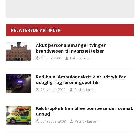
RELATEREDE ARTIKLER
Akut personalemangel tvinger
brandvæsen til nyansættelser
19. juni 2008
Patrick Larsen
Radikale: Ambulancekritik er udtryk for
usaglig fagforeningspolitik
23. januar 2010
Redaktionen
Falck-opkøb kan blive bombe under svensk
udbud
30. august 2008
Patrick Larsen