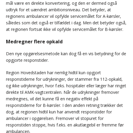
mål være en direkte konvertering, og den er dermed også
udtryk for et uændret ambitionsniveau. Det betyder, at
regionens ambulancer vil opfylde servicemålet for A-kørsler,
således som det også er tilfældet i dag. Men det betyder også,
at regionen fortsat ikke vil opfylde servicemålet for B-kørsler.
Medregner flere opkald
Den nye opgørelsesmetode kan dog få en vis betydning for de
opgjorte responstider.
Region Hovedstaden har nemlig hidtil kun opgjort
responstiderne for udrykninger, der stammer fra 112-opkald,
og ikke udrykninger, hvor f.eks. hospitaler eller læger har ringet
direkte til AMK-vagtcentralen. Når de udrykninger fremover
medregnes, vil det kunne få en negativ effekt på
responstiderne for B-kørsler. I den anden retning trækker det
dog, at regionen hidtil kun har anvendt responstider for
ambulancer i opgørelsen. Fremover vil stopuret for
responstiden stoppe, hvis f.eks. en akutlægebil er fremme før
ambulancen.