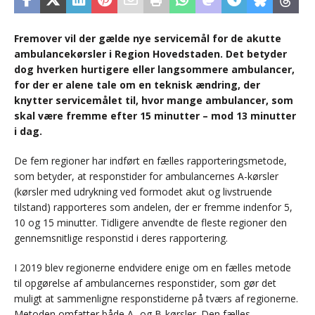
Fremover vil der gælde nye servicemål for de akutte
ambulancekørsler i Region Hovedstaden. Det betyder
dog hverken hurtigere eller langsommere ambulancer,
for der er alene tale om en teknisk ændring, der
knytter servicemålet til, hvor mange ambulancer, som
skal være fremme efter 15 minutter – mod 13 minutter
i dag.
De fem regioner har indført en fælles rapporteringsmetode,
som betyder, at responstider for ambulancernes A-kørsler
(kørsler med udrykning ved formodet akut og livstruende
tilstand) rapporteres som andelen, der er fremme indenfor 5,
10 og 15 minutter. Tidligere anvendte de fleste regioner den
gennemsnitlige responstid i deres rapportering.
I 2019 blev regionerne endvidere enige om en fælles metode
til opgørelse af ambulancernes responstider, som gør det
muligt at sammenligne responstiderne på tværs af regionerne.
Metoden omfatter både A- og B-kørsler. Den fælles