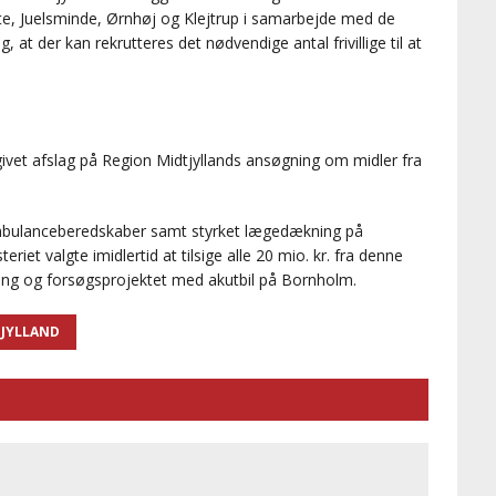
fte, Juelsminde, Ørnhøj og Klejtrup i samarbejde med de
at der kan rekrutteres det nødvendige antal frivillige til at
ivet afslag på Region Midtjyllands ansøgning om midler fra
mbulanceberedskaber samt styrket lægedækning på
riet valgte imidlertid at tilsige alle 20 mio. kr. fra denne
ørring og forsøgsprojektet med akutbil på Bornholm.
TJYLLAND