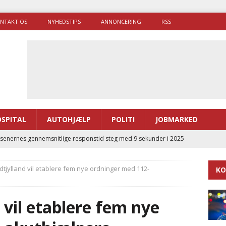
NTAKT OS
NYHEDSTIPS
ANNONCERING
RSS
SPITAL
AUTOHJÆLP
POLITI
JOBMARKED
enernes gennemsnitlige responstid steg med 9 sekunder i 2025
dtjylland vil etablere fem nye ordninger med 112-
KO
 Udløb af sygetransporttilladelser kan sende 400.000 kørsler over
ITAL
 vil etablere fem nye
ance og el-sygetransportvogn til Samsø
PRÆHOSPITAL
enerne brugte lidt længere tid på at komme af sted i 2025