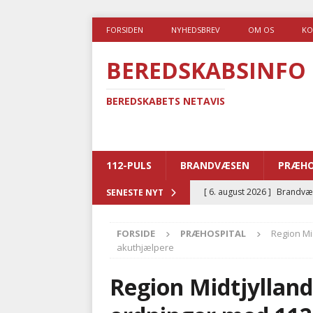
FORSIDEN
NYHEDSBREV
OM OS
KO
BEREDSKABSINFO
BEREDSKABETS NETAVIS
112-PULS
BRANDVÆSEN
PRÆHO
[ 6. august 2026 ]
Brandvæs
SENESTE NYT
BRANDVÆSEN
FORSIDE
PRÆHOSPITAL
Region Mi
[ 5. august 2026 ]
Advarer:
akuthjælpere
i det offentlige
PRÆHOSP
Region Midtjylland
[ 5. august 2026 ]
Ny ambul
[ 4. august 2026 ]
Brandvæs