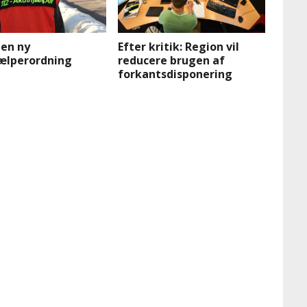
 en ny
Efter kritik: Region vil
ælperordning
reducere brugen af
forkantsdisponering