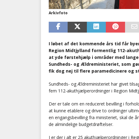
Arkivfoto
I løbet af det kommende års tid får byer
Region Midtjylland formentlig 112-akuthj
at yde førstehjælp i områder med lange
Sundheds- og Ældreministeriet, som gør
fik dog nej til flere paramedicinere og 
Sundheds- og Ældreministeriet har givet tilsagn
fem 112-akuthjælperordninger i Region Midtjy
Der er tale om en reduceret bevilling i forho
at kunne etablere og drive to ordninger ultim
en engangsbevilling fra ministeriet, skal de år
de almindelige budgetdrøftelser.
I er der i alt er 25 akuthjælperordninger i Reg