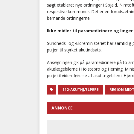
søgt etableret nye ordninger i Spjald, Nimto
respektive kommuner. Det er en forudsætning, 
bemande ordningerne.
Ikke midler til paramedicinere og læger
Sundheds- og Ældreministeriet har samtidig g
puljen til styrket akutindsats.
Ansøgningen gik på paramedicinere på to a
akutlægebilerne i Holstebro og Herning. Ministe
pulje til videreførelse af akutlægebilen i Hj
112-AKUTHJÆLPERE
REGION MID
ANNONCE