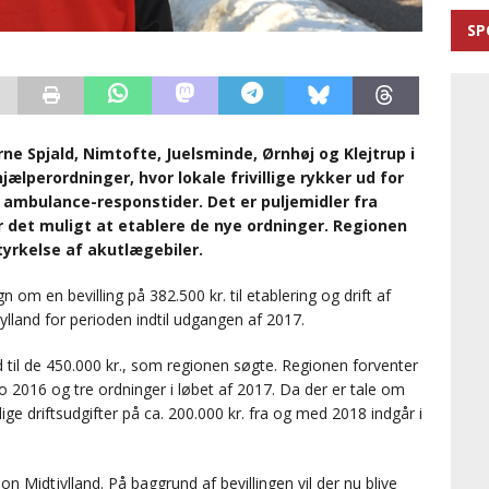
SP
ne Spjald, Nimtofte, Juelsminde, Ørnhøj og Klejtrup i
ælperordninger, hvor lokale frivillige rykker ud for
 ambulance-responstider. Det er puljemidler fra
 det muligt at etablere de nye ordninger. Regionen
styrkelse af akutlægebiler.
 om en bevilling på 382.500 kr. til etablering og drift af
lland for perioden indtil udgangen af 2017.
ld til de 450.000 kr., som regionen søgte. Regionen forventer
o 2016 og tre ordninger i løbet af 2017. Da der er tale om
lige driftsudgifter på ca. 200.000 kr. fra og med 2018 indgår i
ion Midtjylland. På baggrund af bevillingen vil der nu blive