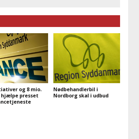
tiativer og 8 mio.
Nødbehandlerbil i
l hjælpe presset
Nordborg skal i udbud
ncetjeneste