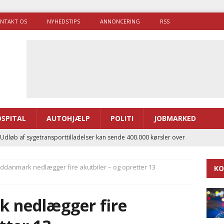
NTAKT OS
NYHEDSTIPS
ANNONCERING
RSS
SPITAL
AUTOHJÆLP
POLITI
JOBMARKED
 Udløb af sygetransporttilladelser kan sende 400.000 kørsler over
ITAL
ddanmark nedlægger fire akutbiler – og opretter 13
KO
ance og el-sygetransportvogn til Samsø
PRÆHOSPITAL
enerne brugte lidt længere tid på at komme af sted i 2025
 nedlægger fire
g politiuddannelse skal ruste betjentene til mere kompleks