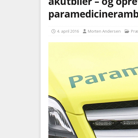
akutbiler – og opre
kriminalitet
POLITI
paramedicineramb
[ 6. august 2026 ]
Brandvæs
BRANDVÆSEN
4. april 2016
Morten Andersen
Præ