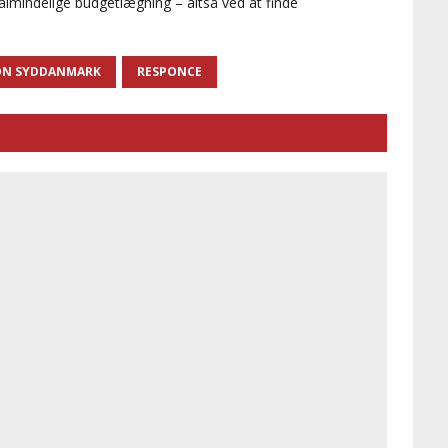
 almindelige budgetlægning – altså ved at finde
ON SYDDANMARK
RESPONCE