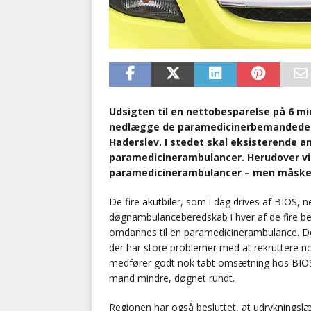
Udsigten til en nettobesparelse på 6 mi
nedlægge de paramedicinerbemandede a
Haderslev. I stedet skal eksisterende am
paramedicinerambulancer. Herudover vil 
paramedicinerambulancer – men måske 
De fire akutbiler, som i dag drives af BIOS, 
døgnambulanceberedskab i hver af de fire b
omdannes til en paramedicinerambulance. De
der har store problemer med at rekruttere n
medfører godt nok tabt omsætning hos BIOS, 
mand mindre, døgnet rundt.
Regionen har også besluttet, at udrykningslæ