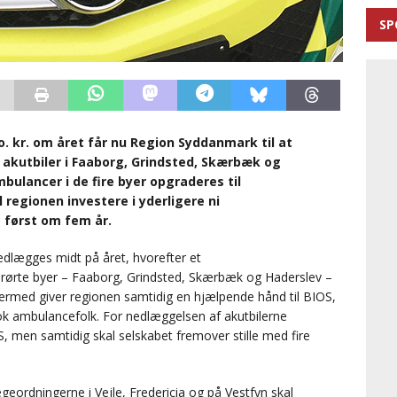
SP
o. kr. om året får nu Region Syddanmark til at
kutbiler i Faaborg, Grindsted, Skærbæk og
bulancer i de fire byer opgraderes til
regionen investere i yderligere ni
først om fem år.
nedlægges midt på året, hvorefter et
erørte byer – Faaborg, Grindsted, Skærbæk og Haderslev –
rmed giver regionen samtidig en hjælpende hånd til BIOS,
ok ambulancefolk. For nedlæggelsen af akutbilerne
men samtidig skal selskabet fremover stille med fire
geordningerne i Vejle, Fredericia og på Vestfyn skal