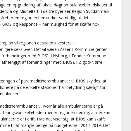
tage en opgradering af lokale døgnambulanceberedskaber til
dericia og Middelfart. I de tre byer ser Region Syddanmark
 året, men regionen bemærker samtidig, at det
– BIOS og Responce – her mulighed for at skaffe nok
areplan vil regionen desuden investere i
rligere seks byer. Det vil være i Assens Kommune (enten
af forhandlinger med BIOS), i Nyborg, i Tønder Kommune
– afhængigt af forhandlinger med BIOS), i Ølgod/Nørre
ceringen af paramedicinerambulancer til BIOS skyldes, at
inere på de enkelte stationer har betydning særligt for
mbulancer.
medicinerambulancer. Hvornår alle ambulancerne er på
krutteringsvanskeligheder mener regionen nemlig, at der kan
lancerne er i drift. Hvis det viser sig, at BIOS kan skaffe
komme til at mangle penge på budgetterne i 2017-2019. Det