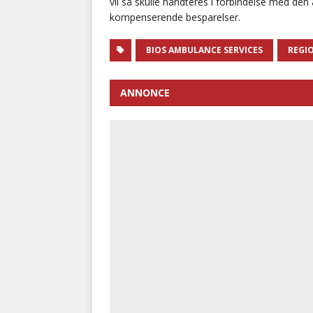
vil så skulle håndteres i forbindelse med den
kompenserende besparelser.
BIOS AMBULANCE SERVICES
REGI
ANNONCE