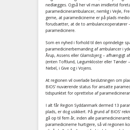
nedlægges. Også her vil man imidlertid fore
paramedicinerambulancer, nemlig i Vejle, Fre
gerne, at paramedicinerne er på plads medio
forudsætter, at de to ambulanceoperatører 
paramedicinere.
Som en nyhed i forhold til den oprindelige sp
paramedicinerbemanding af ambulancer i yde
Årup, Assens eller Glamsbjerg – afhængigt 
(enten Toftlund, Løgumkloster eller Tønder 
Nebel, i Give og i Vojens.
At regionen vil overlade beslutningen om pla
BIOS’ nuværende status for ansatte paramedic
tidspunktet for oprettelse af paramedicinera
I alt får Region Syddanmark dermed 13 para
plads, er dog usikkert. På grund af BIOS’ re
gå op til fem år, inden alle paramedicinerambu
paramedicinerne hurtigere, så vil regionen 