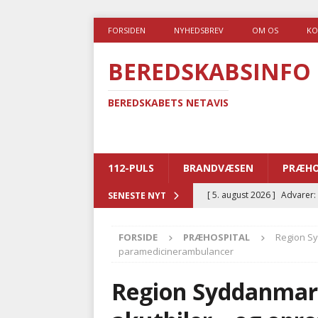
FORSIDEN
NYHEDSBREV
OM OS
KO
BEREDSKABSINFO
BEREDSKABETS NETAVIS
112-PULS
BRANDVÆSEN
PRÆHO
[ 5. august 2026 ]
Advarer:
SENESTE NYT
i det offentlige
PRÆHOSP
FORSIDE
PRÆHOSPITAL
Region Sy
[ 5. august 2026 ]
Ny ambul
paramedicinerambulancer
[ 4. august 2026 ]
Brandvæs
Region Syddanmark
BRANDVÆSEN
[ 4. august 2026 ]
Ny treåri