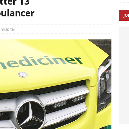
tter 13
ulancer
JO
enernes gennemsnitlige responstid steg med 9 sekunder i 2025
hospital