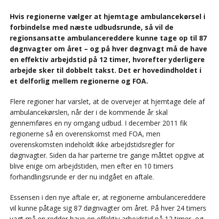
Hvis regionerne vælger at hjemtage ambulancekørsel i
forbindelse med næste udbudsrunde, så vil de
regionsansatte ambulancereddere kunne tage op til 87
døgnvagter om året – og på hver døgnvagt må de have
en effektiv arbejdstid på 12 timer, hvorefter yderligere
arbejde sker til dobbelt takst. Det er hovedindholdet i
et delforlig mellem regionerne og FOA.
Flere regioner har varslet, at de overvejer at hjemtage dele af
ambulancekørslen, når der i de kommende år skal
gennemføres en ny omgang udbud. I december 2011 fik
regionerne så en overenskomst med FOA, men
overenskomsten indeholdt ikke arbejdstidsregler for
døgnvagter. Siden da har parterne tre gange måttet opgive at
blive enige om arbejdstiden, men efter en 10 timers
forhandlingsrunde er der nu indgået en aftale.
Essensen i den nye aftale er, at regionerne ambulancereddere
vil kunne påtage sig 87 døgnvagter om året. På hver 24 timers
vagt må en redder have en effektiv arbejdstid på 12 timer, og