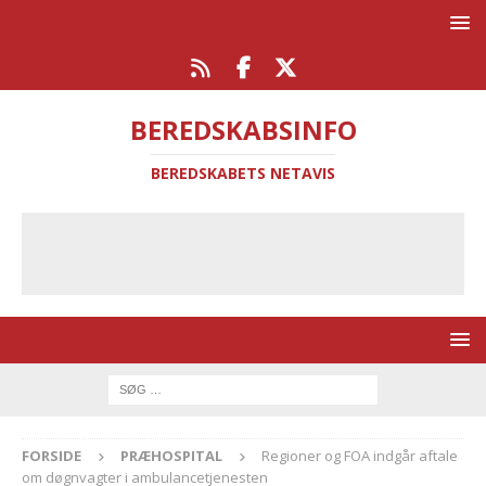
BEREDSKABSINFO
BEREDSKABETS NETAVIS
FORSIDE
PRÆHOSPITAL
Regioner og FOA indgår aftale
om døgnvagter i ambulancetjenesten