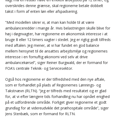
overskrides denne grænse, skal regionerne betale dobbelt
takst i form af enten løn eller afspadsering.
”Med modellen sikrer vi, at man kan holde til at være
ambulanceredder i mange år. Hvis belastningen skulle blive for
høj i døgnvagter, har regionerne en økonomisk interesse i at
bruge 8 eller 12 timers vagter i stedet. Jeg er rigtig godt tilfreds
med aftalen. Jeg mener, at vi har fundet en god balance
mellem hensynet til de ansattes arbejdsmiljø og regionernes
interesse i en fornuftig økonomi ved selv at drive
ambulancekørsel”, siger Reiner Burgwald, der er formand for
FOA’s centrale Teknik- og Servicesektor.
Også hos regionerne er der tilfredshed med den nye aftale,
som er forhandlet på plads af Regionernes Lønnings- og
Takstnævn (RLTN). ”Jeg er tilfreds med resultatet og er glad
for, at vi efter længere tids forhandling nu har opnået enighed
på et udfordrende område. Forliget giver regionerne et godt
grundlag for at videreudvikle det præhospitale område”, siger
Jens Stenbæk, som er formand for RLTN.