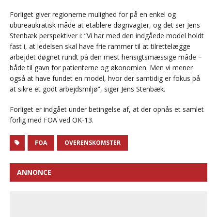
Forliget giver regionerne mulighed for på en enkel og
ubureaukratisk måde at etablere døgnvagter, og det ser Jens
Stenbæk perspektiver i: ”Vi har med den indgåede model holdt
fast i, at ledelsen skal have frie rammer til at tilrettelægge
arbejdet døgnet rundt på den mest hensigtsmæssige måde –
både til gavn for patienterne og økonomien. Men vi mener
også at have fundet en model, hvor der samtidig er fokus på
at sikre et godt arbejdsmiljø”, siger Jens Stenbæk.
Forliget er indgået under betingelse af, at der opnås et samlet
forlig med FOA ved OK-13.
FOA
OVERENSKOMSTER
ANNONCE