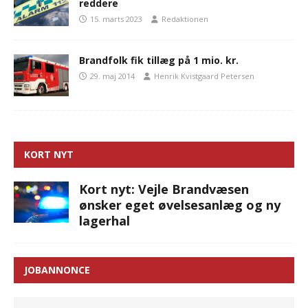
reddere
15. marts 2023
Redaktionen
Brandfolk fik tillæg på 1 mio. kr.
29. maj 2014
Henrik Kvistgaard Petersen
KORT NYT
Kort nyt: Vejle Brandvæsen
ønsker eget øvelsesanlæg og ny
lagerhal
JOBANNONCE