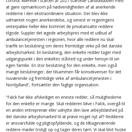
corona. Allerede i starten af 2021 startede Landsklubben med
at gøre opmærksom på nødvendigheden af at anerkende
redderne i den ekstraordinære situation. Der blev ikke
udmøntet nogen anerkendelse, og senest er regeringens
vinterpakke heller ikke kommet de privatansatte reddere
tilgode. Suppler det øgede arbejdspres med et udbud af
ambulancetjenesten i regionen, hvor alle reddere nu skal
træffe en beslutning om deres fremtidige virke på det danske
arbejdsmarked. En beslutning, den enkelte redder tager med
udgangspunkt i den enkeltes ståsted og under hensyn til sin
egen familie. En stor beslutning for den enkelte, men også
mange beslutninger, der tilsammen får konsekvenser for det
nuværende og fremtidige virke af ambulancetjenesten i
Nordjylland”, fortsætter den faglige organisation.
”Falck har ikke afskediget en eneste redder, så mulighederne
for den enkelte er mange. Skal redderen blive i Falck, overgå til
en anden entreprenør eller udnytte den lave arbejdsløshed på
det danske arbejdsmarked til at prøve noget nyt af? Redderne
er ansvarsfulde og pligtopfyldende, og de tilbageværende
reddere møder troligt op og tager deres tørn. Vi skal blot huske