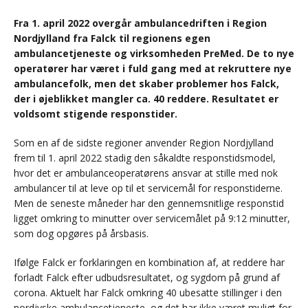
Fra 1. april 2022 overgår ambulancedriften i Region
Nordjylland fra Falck til regionens egen
ambulancetjeneste og virksomheden PreMed. De to nye
operatører har været i fuld gang med at rekruttere nye
ambulancefolk, men det skaber problemer hos Falck,
der i øjeblikket mangler ca. 40 reddere. Resultatet er
voldsomt stigende responstider.
Som en af de sidste regioner anvender Region Nordjylland
frem til 1. april 2022 stadig den såkaldte responstidsmodel,
hvor det er ambulanceoperatørens ansvar at stille med nok
ambulancer til at leve op til et servicemål for responstiderne.
Men de seneste måneder har den gennemsnitlige responstid
ligget omkring to minutter over servicemålet på 9:12 minutter,
som dog opgøres på årsbasis.
Ifølge Falck er forklaringen en kombination af, at reddere har
forladt Falck efter udbudsresultatet, og sygdom på grund af
corona. Aktuelt har Falck omkring 40 ubesatte stillinger i den
nordjyske ambulancetjeneste, og det har ikke været muligt for