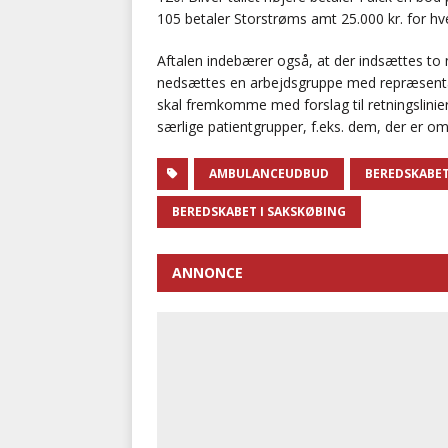
105 betaler Storstrøms amt 25.000 kr. for hve
Aftalen indebærer også, at der indsættes to n
nedsættes en arbejdsgruppe med repræsenta
skal fremkomme med forslag til retningslinie
særlige patientgrupper, f.eks. dem, der er o
AMBULANCEUDBUD
BEREDSKABET
BEREDSKABET I SAKSKØBING
ANNONCE