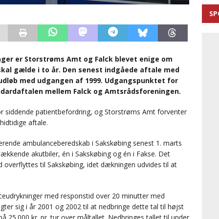
SP
nger er Storstrøms Amt og Falck blevet enige om
skal gælde i to år. Den senest indgåede aftale med
8, udløb med udgangen af 1999. Udgangspunktet for
andardaftalen mellem Falck og Amtsrådsforeningen.
or siddende patientbefordring, og Storstrøms Amt forventer
hidtidige aftale.
ærende ambulanceberedskab i Sakskøbing senest 1. marts
ækkende akutbiler, én i Sakskøbing og én i Fakse. Det
erflyttes til Sakskøbing, idet dækningen udvides til at
nceudrykninger med responstid over 20 minutter med
er sig i år 2001 og 2002 til at nedbringe dette tal til højst
å 25.000 kr. pr. tur over måltallet. Nedbringes tallet til under