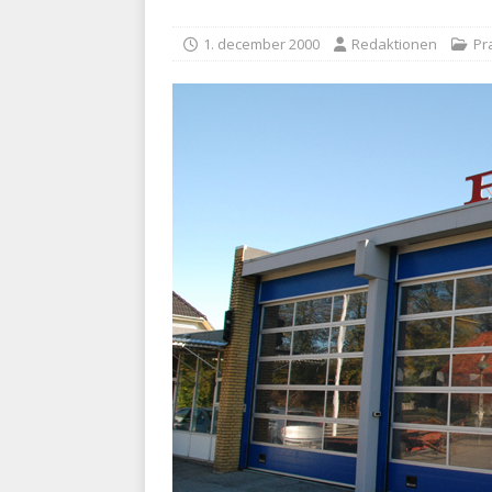
kriminalitet
POLITI
1. december 2000
Redaktionen
Pr
[ 6. august 2026 ]
Brandvæs
BRANDVÆSEN