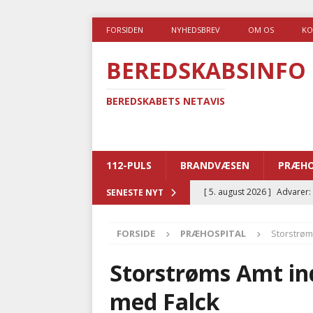
FORSIDEN
NYHEDSBREV
OM OS
KO
BEREDSKABSINFO
BEREDSKABETS NETAVIS
112-PULS
BRANDVÆSEN
PRÆHO
[ 5. august 2026 ]
Advarer:
SENESTE NYT
i det offentlige
PRÆHOSP
FORSIDE
PRÆHOSPITAL
Storstrøm
[ 5. august 2026 ]
Ny ambul
[ 4. august 2026 ]
Brandvæs
Storstrøms Amt in
BRANDVÆSEN
med Falck
[ 4. august 2026 ]
Ny treåri