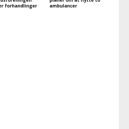
dsforeningen
planer om at flytte to
er forhandlinger
ambulancer