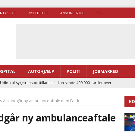
NTAKT OS
NYHEDSTIPS
ANNONCERING
RSS
SPITAL
AUTOHJÆLP
POLITI
JOBMARKED
 Udløb af sygetransporttilladelser kan sende 400.000 kørsler over
ITAL
s Amt indgår ny ambulanceaftale med Falck
KO
ance og el-sygetransportvogn til Samsø
PRÆHOSPITAL
enerne brugte lidt længere tid på at komme af sted i 2025
dgår ny ambulanceaftale
g politiuddannelse skal ruste betjentene til mere kompleks