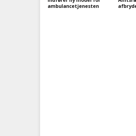
indfører ny model for
Amtsrå
ambulancetjenesten
afbryd