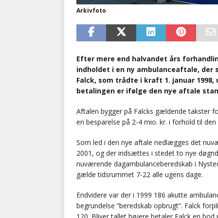
Arkivfoto
Efter mere end halvandet års forhandli
indholdet i en ny ambulanceaftale, der 
Falck, som trådte i kraft 1. januar 199
betalingen er ifølge den nye aftale st
Aftalen bygger på Falcks gældende takster f
en besparelse på 2-4 mio. kr. i forhold til den 
Som led i den nye aftale nedlægges det nuv
2001, og der indsættes i stedet to nye døgnd
nuværende dagambulanceberedskab i Nysted ov
gælde tidsrummet 7-22 alle ugens dage.
Endvidere var der i 1999 186 akutte ambula
begrundelse “beredskab opbrugt”. Falck forpligt
120. Bliver tallet højere betaler Falck en bod p