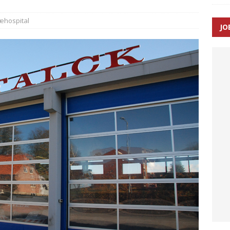
æhospital
JO
enernes gennemsnitlige responstid steg med 9 sekunder i 2025