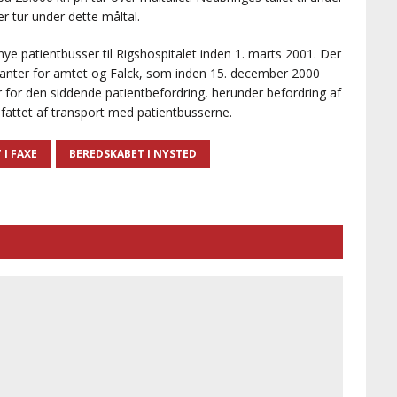
r tur under dette måltal.
ye patientbusser til Rigshospitalet inden 1. marts 2001. Der
nter for amtet og Falck, som inden 15. december 2000
r for den siddende patientbefordring, herunder befordring af
mfattet af transport med patientbusserne.
 I FAXE
BEREDSKABET I NYSTED