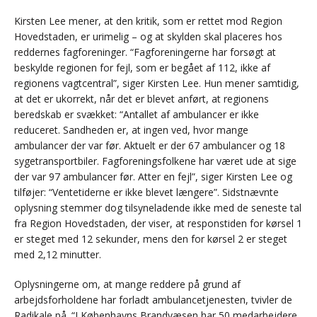
Kirsten Lee mener, at den kritik, som er rettet mod Region
Hovedstaden, er urimelig – og at skylden skal placeres hos
reddernes fagforeninger. “Fagforeningerne har forsøgt at
beskylde regionen for fejl, som er begået af 112, ikke af
regionens vagtcentral”, siger Kirsten Lee. Hun mener samtidig,
at det er ukorrekt, når det er blevet anført, at regionens
beredskab er svækket: “Antallet af ambulancer er ikke
reduceret. Sandheden er, at ingen ved, hvor mange
ambulancer der var før. Aktuelt er der 67 ambulancer og 18
sygetransportbiler. Fagforeningsfolkene har været ude at sige
der var 97 ambulancer før. Atter en fejl”, siger Kirsten Lee og
tilføjer: “Ventetiderne er ikke blevet længere”. Sidstnævnte
oplysning stemmer dog tilsyneladende ikke med de seneste tal
fra Region Hovedstaden, der viser, at responstiden for kørsel 1
er steget med 12 sekunder, mens den for kørsel 2 er steget
med 2,12 minutter.
Oplysningerne om, at mange reddere på grund af
arbejdsforholdene har forladt ambulancetjenesten, tvivler de
Radikale på. “I Københavns Brandvæsen har 50 medarbejdere