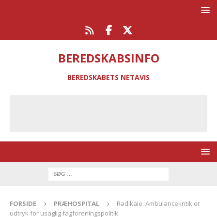
BEREDSKABSINFO
BEREDSKABETS NETAVIS
FORSIDE
PRÆHOSPITAL
Radikale: Ambulancekritik er
udtryk for usaglig fagforeningspolitik