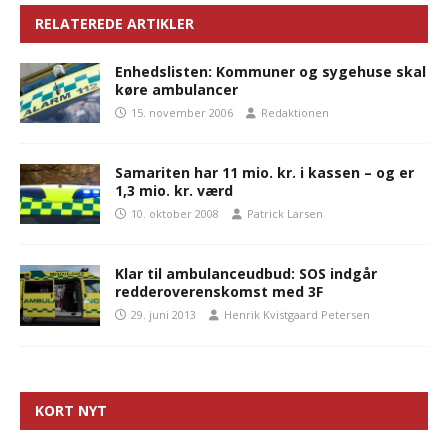
RELATEREDE ARTIKLER
Enhedslisten: Kommuner og sygehuse skal
køre ambulancer
15. november 2006
Redaktionen
Samariten har 11 mio. kr. i kassen – og er
1,3 mio. kr. værd
10. oktober 2008
Patrick Larsen
Klar til ambulanceudbud: SOS indgår
redderoverenskomst med 3F
29. juni 2013
Henrik Kvistgaard Petersen
KORT NYT