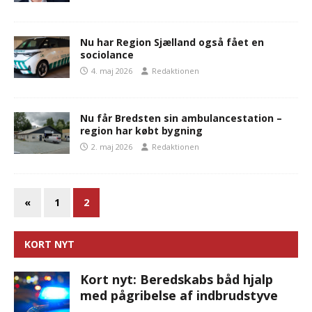
Nu har Region Sjælland også fået en
sociolance
4. maj 2026
Redaktionen
Nu får Bredsten sin ambulancestation –
region har købt bygning
2. maj 2026
Redaktionen
«
1
2
KORT NYT
Kort nyt: Beredskabs båd hjalp
med pågribelse af indbrudstyve