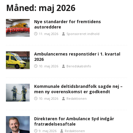
Måned:
maj 2026
Nye standarder for fremtidens
autoreddere
11. maj 2026
Sponsoreret indhold
Ambulancernes responstider i 1. kvartal
2026
10. maj 2026
BeredskabsInfo
Kommunale deltidsbrandfolk sagde nej –
men ny overenskomst er godkendt
10. maj 2026
Redaktionen
Direktøren for Ambulance Syd indgår
fratrædelsesaftale
9. maj 2026
Redaktionen