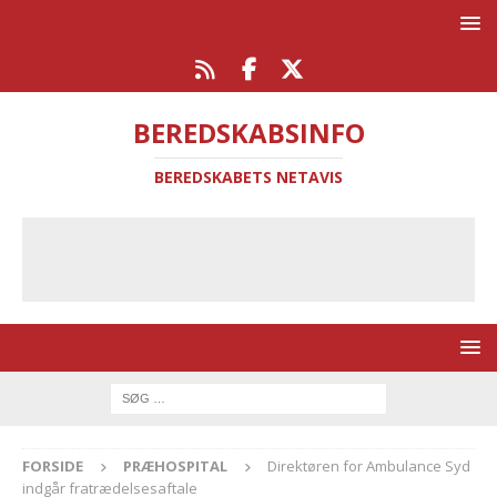
BEREDSKABSINFO
BEREDSKABETS NETAVIS
FORSIDE
PRÆHOSPITAL
Direktøren for Ambulance Syd
indgår fratrædelsesaftale