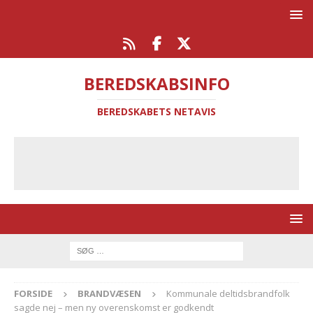
BEREDSKABSINFO
BEREDSKABETS NETAVIS
FORSIDE
BRANDVÆSEN
Kommunale deltidsbrandfolk
sagde nej – men ny overenskomst er godkendt