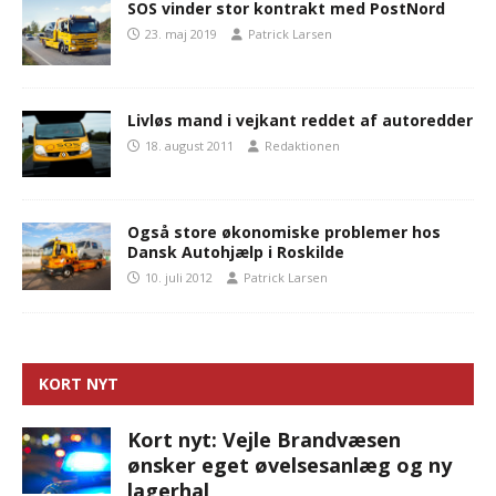
SOS vinder stor kontrakt med PostNord
23. maj 2019
Patrick Larsen
Livløs mand i vejkant reddet af autoredder
18. august 2011
Redaktionen
Også store økonomiske problemer hos
Dansk Autohjælp i Roskilde
10. juli 2012
Patrick Larsen
KORT NYT
Kort nyt: Vejle Brandvæsen
ønsker eget øvelsesanlæg og ny
lagerhal