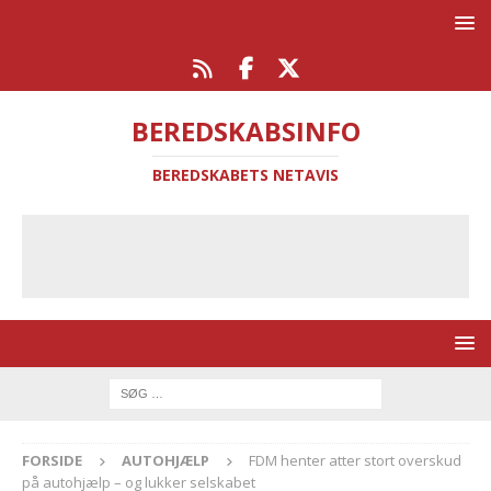
BEREDSKABSINFO
BEREDSKABETS NETAVIS
FORSIDE
AUTOHJÆLP
FDM henter atter stort overskud
på autohjælp – og lukker selskabet