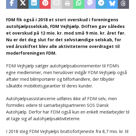
FDM fik også i 2018 et stort overskud i foreningens
autohjælpsselskab, FDM Vejhjælp. Driften gav således
et overskud på 12 mio. kr. mod små 9 mio. kr. året før.
Nu er det dog slut for det selvstændige selskab, for
ved årsskiftet blev alle aktiviteterne overdraget til
moderforeningen FDM.
FDM Vejhjælp sælger autohjælpsabonnementer til FDM’s
egne medlemmer, men herudover indgår FDM Vejhjælp også
aftaler med bilimportører og bilforhandlere, der tilbyder
såkaldte mobilitetsgarantier til deres kunder.
Autohjælpsassistancerne udføres ikke af FDM selv, men
formidles videre til samarbejdspartneren SOS Dansk
Autohjælp. Derfor har FDM også kun en enkelt medarbejder til
at tage sig af autohjælpsaktiviteterne.
I 2018 steg FDM Vejhjælps bruttofortjeneste fra 8,7 mio. kr. til