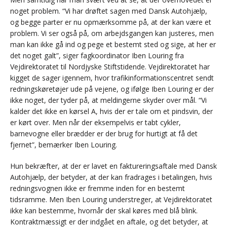
noget problem. “Vi har drøftet sagen med Dansk Autohjælp,
og begge parter er nu opmærksomme på, at der kan være et
problem. Vi ser også på, om arbejdsgangen kan justeres, men
man kan ikke gå ind og pege et bestemt sted og sige, at her er
det noget galt”, siger fagkoordinator Iben Louring fra
Vejdirektoratet til Nordjyske Stiftstidende. Vejdirektoratet har
kigget de sager igennem, hvor trafikinformationscentret sendt
redningskøretøjer ude på vejene, og ifølge Iben Louring er der
ikke noget, der tyder på, at meldingerne skyder over mål. “Vi
kalder det ikke en kørsel A, hvis der er tale om et pindsvin, der
er kørt over. Men når der eksempelvis er tabt cykler,
barnevogne eller brædder er der brug for hurtigt at få det
fjernet”, bemærker Iben Louring.
Hun bekræfter, at der er lavet en faktureringsaftale med Dansk
Autohjælp, der betyder, at der kan fradrages i betalingen, hvis
redningsvognen ikke er fremme inden for en bestemt
tidsramme. Men Iben Louring understreger, at Vejdirektoratet
ikke kan bestemme, hvornår der skal køres med blå blink.
Kontraktmæssigt er der indgået en aftale, og det betyder, at