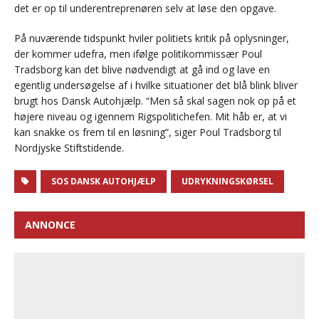
det er op til underentreprenøren selv at løse den opgave.
På nuværende tidspunkt hviler politiets kritik på oplysninger,
der kommer udefra, men ifølge politikommissær Poul
Tradsborg kan det blive nødvendigt at gå ind og lave en
egentlig undersøgelse af i hvilke situationer det blå blink bliver
brugt hos Dansk Autohjælp. “Men så skal sagen nok op på et
højere niveau og igennem Rigspolitichefen. Mit håb er, at vi
kan snakke os frem til en løsning”, siger Poul Tradsborg til
Nordjyske Stiftstidende.
SOS DANSK AUTOHJÆLP
UDRYKNINGSKØRSEL
ANNONCE