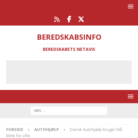
BEREDSKABSINFO
BEREDSKABETS NETAVIS
FORSIDE
AUTOHJÆLP
Dansk Autohjælp bruger blå
blink for ofte