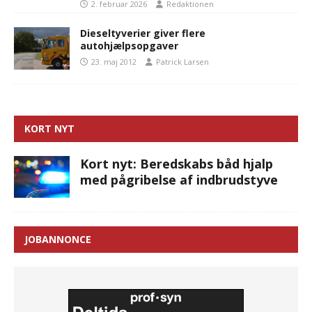
2. februar 2026
Redaktionen
Dieseltyverier giver flere
autohjælpsopgaver
23. maj 2012
Patrick Larsen
KORT NYT
Kort nyt: Beredskabs båd hjalp
med pågribelse af indbrudstyve
JOBANNONCE