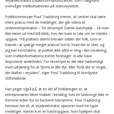
Vejdirektoratets trafikinformationscenter, som i døgndrift
overvåger trafiksituationen på statsvejnettet.
Politikommissær Poul Tradsborg mener, at centret skal være
mere præcis med de meldinger, der går videre til
underentreprenører – for eksempel Dansk Autohjælp – så man
ikke kører ud med blå blink, hvis der bare er tale om en mindre
opgave. “På politiets alarmcentraler sidder der folk, som er
trænet i at spørge meget præcist ind til, hvad der er sket, og
jeg kan konstatere, at politiet ikke altid er enig i den vurdering,
som trafikinformationscentret foretager. Vi ville have
disponeret anderledes. For eksempel er det ikke nødvendigt
med udrykning for at fjerne er lille dyr, eller fordi der er noget,
der blafrer i vejsiden”, siger Poul Tradsborg til Nordjyske
Stiftstidende.
Han peger også på, at en del af forklaringen er, at
entreprenøren bliver trukket i betaling, hvis en tavlevogn ikke er
fremme inden for en bestemt tidsramme. Poul Tradsborg
henviser her til, at Vejdirektoratet opererer med tre typer
meldinger. Kørsel A er en hasteopgave, hvor hjælpen skal