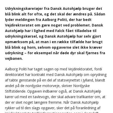
Udrykningskøretøjer fra Dansk Autohjælp bruger det
blå blink alt for ofte, og det skal der ændres på. Sådan
lyder meldingen fra Aalborg Politi, der har bedt
Vejdirektoratet om gøre noget ved problemet. Dansk
Autohjælp har i lighed med Falck fået tilladelse til
udrykningskørsel, og Dansk Autohjælp har selv gjort
opmærksom på, at man i en række tilfælde har brugt
blå blink og horn, selvom opgaverne slet ikke kræver
udrykning – for eksempel når døde dyr skal fjernes fra
vejbanen.
Aalborg Politi har taget sagen op med Vejdirektoratet, fordi
direktoratet har kontrakt med Dansk Autohjælp om oprydning
af tabte genstande på en del af statsvejnettet i Jylland, blandt
andet på de nordjyske motorveje, skriver Nordjyske
Stiftstidende. Opgaven indbærer også, at Dansk Autohjælp
kører ud med en tavlevogn, der skal advare trafikanter om, at
der er sket noget længere fremme. Når Dansk Autohjælp
rykker ud til den slags opgaver, sker det på foranledning af