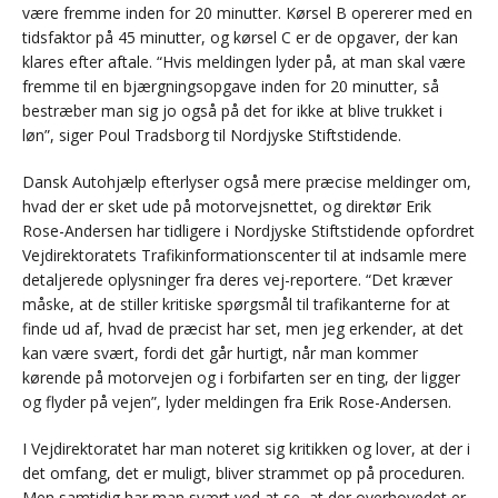
være fremme inden for 20 minutter. Kørsel B opererer med en
tidsfaktor på 45 minutter, og kørsel C er de opgaver, der kan
klares efter aftale. “Hvis meldingen lyder på, at man skal være
fremme til en bjærgningsopgave inden for 20 minutter, så
bestræber man sig jo også på det for ikke at blive trukket i
løn”, siger Poul Tradsborg til Nordjyske Stiftstidende.
Dansk Autohjælp efterlyser også mere præcise meldinger om,
hvad der er sket ude på motorvejsnettet, og direktør Erik
Rose-Andersen har tidligere i Nordjyske Stiftstidende opfordret
Vejdirektoratets Trafikinformationscenter til at indsamle mere
detaljerede oplysninger fra deres vej-reportere. “Det kræver
måske, at de stiller kritiske spørgsmål til trafikanterne for at
finde ud af, hvad de præcist har set, men jeg erkender, at det
kan være svært, fordi det går hurtigt, når man kommer
kørende på motorvejen og i forbifarten ser en ting, der ligger
og flyder på vejen”, lyder meldingen fra Erik Rose-Andersen.
I Vejdirektoratet har man noteret sig kritikken og lover, at der i
det omfang, det er muligt, bliver strammet op på proceduren.
Men samtidig har man svært ved at se, at der overhovedet er