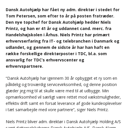
Dansk Autohjælp har fået ny adm. direktør i stedet for
Tom Petersen, som efter to år på posten fratræder.
Den nye topchef for Dansk Autohjælp hedder Niels
Printz, og han er 41 år og uddannet cand. merc. fra
Handelshøjskolen i Århus. Niels Printz har primært
erhvervserfaring fra IT- og telebranchen i Danmark og
udlandet, og gennem de sidste år har han haft en
række forskellige direktørposter i TDC, bl.a. som
ansvarlig for TDC’s erhvervscenter og
erhvervspartnere.
“Dansk Autohjælp har igennem 30 år opbygget et ry som en
pålidelig og troværdig servicevirksomhed, og denne position
glæder jeg mig til at skulle være med til at udbygge. Min
opmærksomhed vil særligt være rettet mod vækstmuligheder,
effektiv drift samt en forsat leverance af gode kundeoplevelser
i tæt samarbejde med vore partnere”, siger Niels Printz.
Niels Printz bliver adm. direktør i Dansk Autohjælp Holding A/S
samt datterselskaberne Dansk Autohjælp A/S, Dansk Alarm