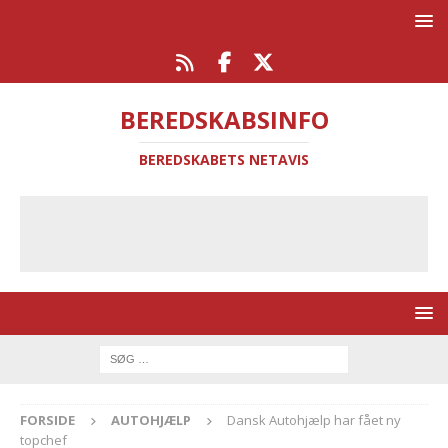
BEREDSKABSINFO
BEREDSKABETS NETAVIS
FORSIDE
AUTOHJÆLP
Dansk Autohjælp har fået ny
topchef