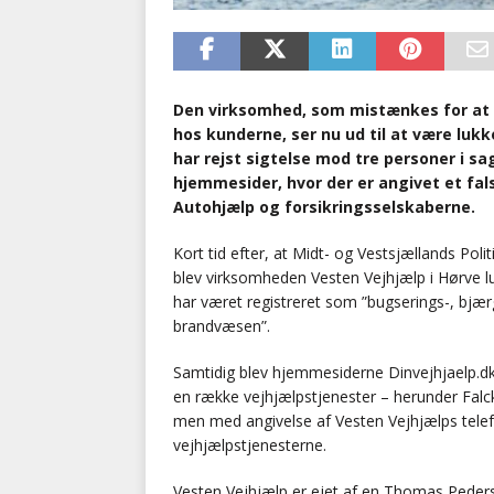
Den virksomhed, som mistænkes for at 
hos kunderne, ser nu ud til at være lukke
har rejst sigtelse mod tre personer i 
hjemmesider, hvor der er angivet et fa
Autohjælp og forsikringsselskaberne.
Kort tid efter, at Midt- og Vestsjællands Polit
blev virksomheden Vesten Vejhjælp i Hørve l
har været registreret som ”bugserings-, bjær
brandvæsen”.
Samtidig blev hjemmesiderne Dinvejhjaelp.dk
en række vejhjælpstjenester – herunder Falc
men med angivelse af Vesten Vejhjælps tele
vejhjælpstjenesterne.
Vesten Vejhjælp er ejet af en Thomas Pede