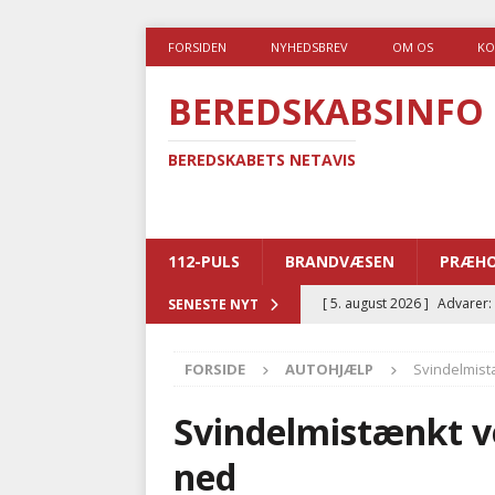
FORSIDEN
NYHEDSBREV
OM OS
KO
BEREDSKABSINFO
BEREDSKABETS NETAVIS
112-PULS
BRANDVÆSEN
PRÆHO
[ 5. august 2026 ]
Advarer:
SENESTE NYT
i det offentlige
PRÆHOSP
FORSIDE
AUTOHJÆLP
Svindelmist
[ 5. august 2026 ]
Ny ambul
[ 4. august 2026 ]
Brandvæs
Svindelmistænkt v
BRANDVÆSEN
ned
[ 4. august 2026 ]
Ny treåri