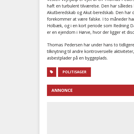
haft en turbulent tilværelse. Den har således
Akutberedskab og Akut-beredskab. Den har de
forekommer at være falske. I to måneder har
Holbæk, og i en kort periode som Redning D
er en ejendom i Hørve, hvor der ligger et di
Thomas Pedersen har under hans to tidligere
tilknytning til andre kontroversielle aktivitete
asbestplader på en byggeplads.
POLITISAGER
ANNONCE