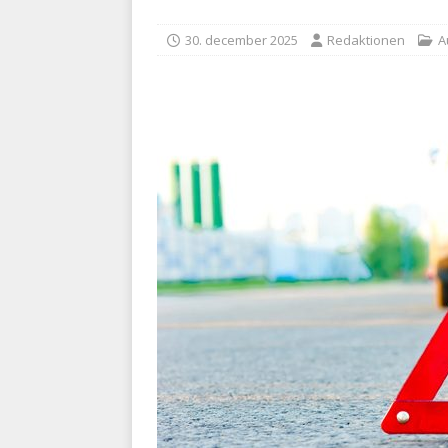
kriminalitet
POLITI
30. december 2025
Redaktionen
A
[ 6. august 2026 ]
Brandvæs
BRANDVÆSEN