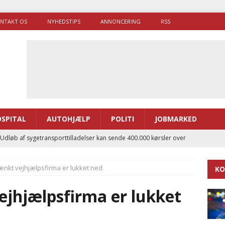
NTAKT OS
NYHEDSTIPS
ANNONCERING
RSS
SPITAL
AUTOHJÆLP
POLITI
JOBMARKED
 Udløb af sygetransporttilladelser kan sende 400.000 kørsler over
ITAL
ænkt vejhjælpsfirma er lukket ned
KO
ance og el-sygetransportvogn til Samsø
PRÆHOSPITAL
enerne brugte lidt længere tid på at komme af sted i 2025
ejhjælpsfirma er lukket
g politiuddannelse skal ruste betjentene til mere kompleks