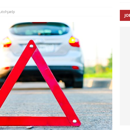
utohjælp
JO
enernes gennemsnitlige responstid steg med 9 sekunder i 2025