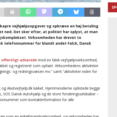
SP
kapre vejhjælpsopgaver og opkræve en høj betaling
t ned. Det sker efter, at politiet har oplyst, at man
sagskomplekset. Virksomheden har drevet to
lsk telefonnummer for blandt andet Falck, Dansk
i
offentligt advarede
mod en falsk vejhjælpsvirksomhed,
ukket og registreret som ophørt. Virksomhedens aktiviteter
gnings- og redningsvæsen mv.” samt ”aktiviteter inden for
 og Akutvejhjelp.dk lukket. Hjemmesiderne oplistede begge
k, SOS Dansk Autohjælp og de store forsikringsselskaber –
fonnummer som kontaktinformation for alle
rsen som en enkeltmandsvirksomhed, og virksomheden har