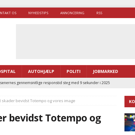
NTAKT OS
NYHEDSTIPS
ANNONCERING
RSS
SPITAL
AUTOHJÆLP
POLITI
JOBMARKED
enernes gennemsnitlige responstid steg med 9 sekunder i 2025
 skader bevidst Totempo og vores image
KO
 Udløb af sygetransporttilladelser kan sende 400.000 kørsler over
ITAL
r bevidst Totempo og
ance og el-sygetransportvogn til Samsø
PRÆHOSPITAL
enerne brugte lidt længere tid på at komme af sted i 2025