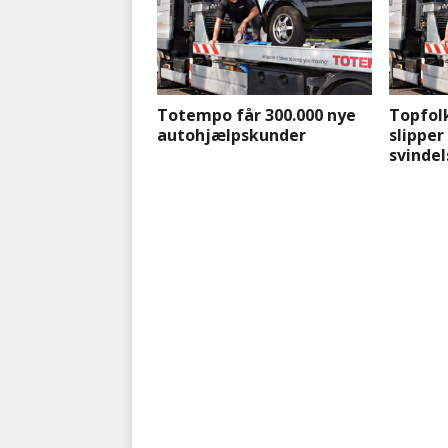
Totempo får 300.000 nye
Topfol
autohjælpskunder
slipper 
svinde