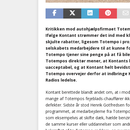
Kritikken mod autohjælpsfirmaet Totemp
Ifølge Kontant strømmer det ind med kl
skjulte rabatter, ligesom Totempo i pr
selskabets medarbejdere til at kunne fo
Totempo tjener sine penge på at få bil
Totempos direktør mener, at Kontants 
uacceptabel, og at Kontant helt bevid
Totempo overvejer derfor at indbringe 
Radios ledelse.
Kontant berettede blandt andet om, at i mod
mange af Totempos fejeblads-chauffører ikke
defekter. Sidste år stod Henrik Gotfredsen 
programmet, at medarbejderne fra Totempo ku
som eksempelvis at skifte dæk, hælde benzin p
de samme kurser eller uddannelser som andre