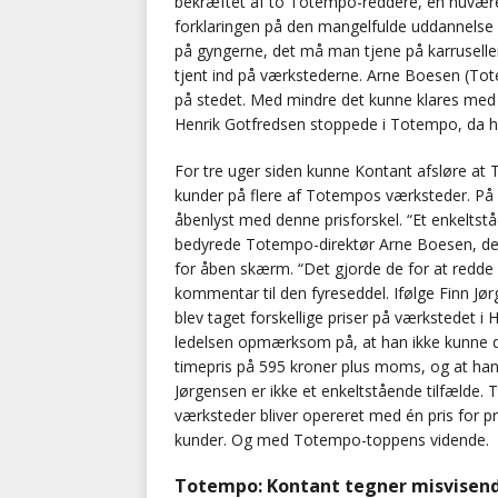
bekræftet af to Totempo-reddere, en nuværen
forklaringen på den mangelfulde uddannelse
på gyngerne, det må man tjene på karruseller
tjent ind på værkstederne. Arne Boesen (Totem
på stedet. Med mindre det kunne klares med s
Henrik Gotfredsen stoppede i Totempo, da ha
For tre uger siden kunne Kontant afsløre at
kunder på flere af Totempos værksteder. På 
åbenlyst med denne prisforskel. “Et enkeltstå
bedyrede Totempo-direktør Arne Boesen, der 
for åben skærm. “Det gjorde de for at redde
kommentar til den fyreseddel. Ifølge Finn J
blev taget forskellige priser på værkstedet i 
ledelsen opmærksom på, at han ikke kunne d
timepris på 595 kroner plus moms, og at han d
Jørgensen er ikke et enkeltstående tilfælde. 
værksteder bliver opereret med én pris for p
kunder. Og med Totempo-toppens vidende.
Totempo: Kontant tegner misvisend