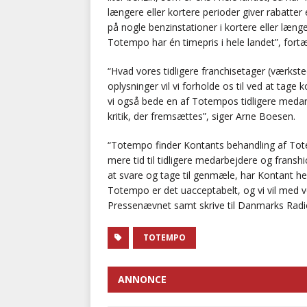
længere eller kortere perioder giver rabatter e
på nogle benzinstationer i kortere eller længe
Totempo har én timepris i hele landet”, fort
“Hvad vores tidligere franchisetager (værksted
oplysninger vil vi forholde os til ved at tag
vi også bede en af Totempos tidligere medarbe
kritik, der fremsættes”, siger Arne Boesen.
“Totempo finder Kontants behandling af Tote
mere tid til tidligere medarbejdere og fransh
at svare og tage til genmæle, har Kontant 
Totempo er det uacceptabelt, og vi vil med vo
Pressenævnet samt skrive til Danmarks Radio
TOTEMPO
ANNONCE