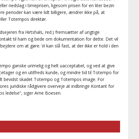
ller nedslag i timeprisen, ligesom prisen for en liter bezin
re perioder kan være lidt billigere, ændrer ikke på, at
æller Totempos direktør.
sejeren fra Hirtshals, red.) fremsætter af urigtige
e kontakt til ham og bede om dokumentation for dette. Det vil
jdere om at gøre. Vi kan slå fast, at der ikke er hold i den
mpo ganske urimelig og helt uacceptabel, og ved at give
icetager og en utilfreds kunde, og mindre tid til Totempo for
helt bevidst skadet Totempo og Totempos image. For
res juridiske rådgivere overveje at indbringe Kontant for
s ledelse”, siger Arne Boesen.