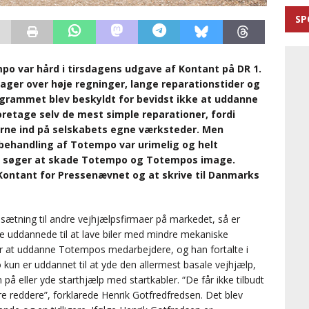
SP
o var hård i tirsdagens udgave af Kontant på DR 1.
ager over høje regninger, lange reparationstider og
ogrammet blev beskyldt for bevidst ikke at uddanne
retage selv de mest simple reparationer, fordi
erne ind på selskabets egne værksteder. Men
behandling af Totempo var urimelig og helt
st søger at skade Totempo og Totempos image.
Kontant for Pressenævnet og at skrive til Danmarks
sætning til andre vejhjælpsfirmaer på markedet, så er
 uddannede til at lave biler med mindre mekaniske
for at uddanne Totempos medarbejdere, og han fortalte i
n er uddannet til at yde den allermest basale vejhjælp,
å eller yde starthjælp med startkabler. “De får ikke tilbudt
 reddere”, forklarede Henrik Gotfredfredsen. Det blev