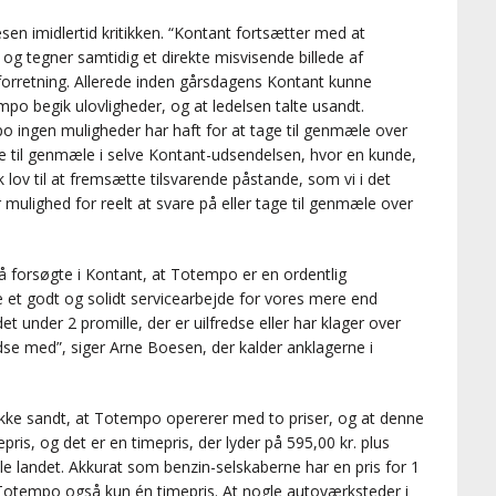
n imidlertid kritikken. “Kontant fortsætter med at
g tegner samtidig et direkte misvisende billede af
retning. Allerede inden gårsdagens Kontant kunne
o begik ulovligheder, og at ledelsen talte usandt.
 ingen muligheder har haft for at tage til genmæle over
age til genmæle i selve Kontant-udsendelsen, hvor en kunde,
 lov til at fremsætte tilsvarende påstande, som vi i det
ler mulighed for reelt at svare på eller tage til genmæle over
så forsøgte i Kontant, at Totempo er en ordentlig
e et godt og solidt servicearbejde for vores mere end
t under 2 promille, der er uilfredse eller har klager over
edse med”, siger Arne Boesen, der kalder anklagerne i
ikke sandt, at Totempo opererer med to priser, og at denne
pris, og det er en timepris, der lyder på 595,00 kr. plus
le landet. Akkurat som benzin-selskaberne har en pris for 1
ar Totempo også kun én timepris. At nogle autoværksteder i