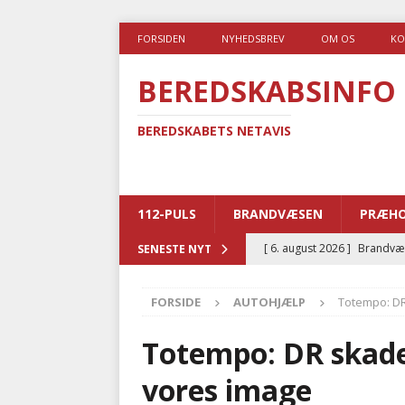
FORSIDEN
NYHEDSBREV
OM OS
KO
BEREDSKABSINFO
BEREDSKABETS NETAVIS
112-PULS
BRANDVÆSEN
PRÆHO
[ 6. august 2026 ]
Brandvæs
SENESTE NYT
BRANDVÆSEN
FORSIDE
AUTOHJÆLP
Totempo: DR
[ 5. august 2026 ]
Advarer:
i det offentlige
PRÆHOSP
Totempo: DR skade
[ 5. august 2026 ]
Ny ambul
vores image
[ 4. august 2026 ]
Brandvæs