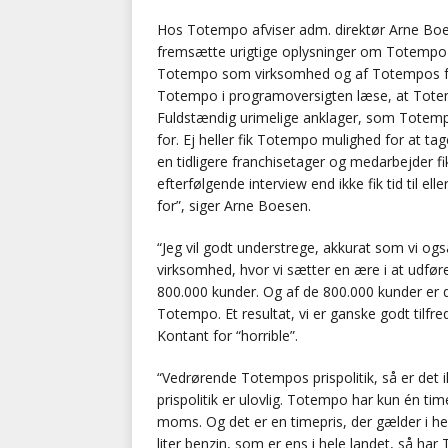
Hos Totempo afviser adm. direktør Arne Boese
fremsætte urigtige oplysninger om Totempo o
Totempo som virksomhed og af Totempos for
Totempo i programoversigten læse, at Totemp
Fuldstændig urimelige anklager, som Totempo
for. Ej heller fik Totempo mulighed for at t
en tidligere franchisetager og medarbejder fik
efterfølgende interview end ikke fik tid til el
for”, siger Arne Boesen.
“Jeg vil godt understrege, akkurat som vi og
virksomhed, hvor vi sætter en ære i at udfør
800.000 kunder. Og af de 800.000 kunder er de
Totempo. Et resultat, vi er ganske godt tilfr
Kontant for “horrible”.
“Vedrørende Totempos prispolitik, så er det 
prispolitik er ulovlig. Totempo har kun én time
moms. Og det er en timepris, der gælder i he
liter benzin, som er ens i hele landet, så h