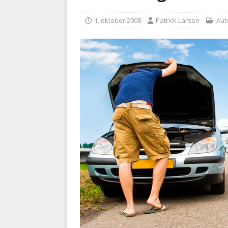
BRANDVÆSEN
1. oktober 2008
Patrick Larsen
Aut
[ 7. august 2026 ]
Branche k
nødsporet
AUTOHJÆLP