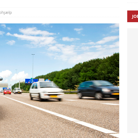
ohjælp
JO
ræver at beskyttelseskøretøjer bliver lovpligtige ved arbejde i