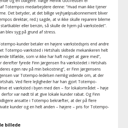
de og en tidligere. Ifølge Henrik Gotfredsen er
 af Totempos medarbejdere denne: “Hvad man ikke tjener
ne. Det betyder, at det billige vejhjælpsabonnement bliver
pos direktør, red.) sagde, at vi ikke skulle reparere bilerne
tartkabler eller benzin, så skulle de hjem på værkstedet”.
n blev syg på grund af stress.
 Totempo-kunder betaler en højere værkstedspris end andre
et Totempo-værksted i Hirtshals skiltede mekanikeren helt
ende tilfælde, som vi ikke har haft noget at gøre med”,
derefter fyrede Finn Jørgensen fra værkstedet i Hirtshals
 deres egen røv på min bekostning”, er Finn Jørgensens
ørgensen var Totempo-ledelsen nemlig vidende om, at der
Hirtshals. Ved flere lejligheder har han gjort Totempo-
rive et værksted i byen med den – for lokalområdet – høje
erfor var nødt til at give lokale kunder rabat. Og Finn
Tidligere ansatte i Totempo bekræfter, at der på flere
rivate kunder og en helt anden – højere – pris for Totempo-
e billede