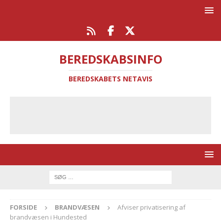
BEREDSKABSINFO
BEREDSKABETS NETAVIS
FORSIDE
BRANDVÆSEN
Afviser privatisering af
brandvæsen i Hundested