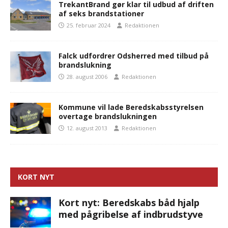
TrekantBrand gør klar til udbud af driften
af seks brandstationer
25. februar 2024
Redaktionen
Falck udfordrer Odsherred med tilbud på
brandslukning
28. august 2006
Redaktionen
Kommune vil lade Beredskabsstyrelsen
overtage brandslukningen
12. august 2013
Redaktionen
KORT NYT
Kort nyt: Beredskabs båd hjalp
med pågribelse af indbrudstyve