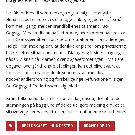
borgmesteren til Frederiksværk Ugeblad.
I et åbent brev til sammenlægningsudvalget efterlyste
Hundesteds brandfolk i sidste uge dialog, og den er så småt
kommet i gang, melder brandfolkenes talsmand, Bo
Gøgsig. “Vi har indtil nu haft et møde, hvor kommunaldirektør
Finn Gaarskjær åbent fortalte om situationen. Han videregav
Helge Friis” melding om, at der ikke er planer om privatisering,
hvilket letter situationen en del. Dialogen går videre, og jeg
håber, vi snart får klarhed over opgavefordelingen. Hvis flere
opgaver overgår til andre afdelinger, kan det blive svært at
fortsætte det nuværende døgnberedskab med bl.a.
nødbehandlerordning og forskellige hjælpefunktioner”, siger
Bo Gøgsig til Frederiksværk Ugeblad.
Brandfolkene holder fællesmøde i dag onsdag for at lodde
stemningen på baggrund af deres tidligere melding om, at de
vil overveje deres ansættelser, hvis situationen ikke forbedres.
BEREDSKABET I HUNDESTED
BRANDUDBUD