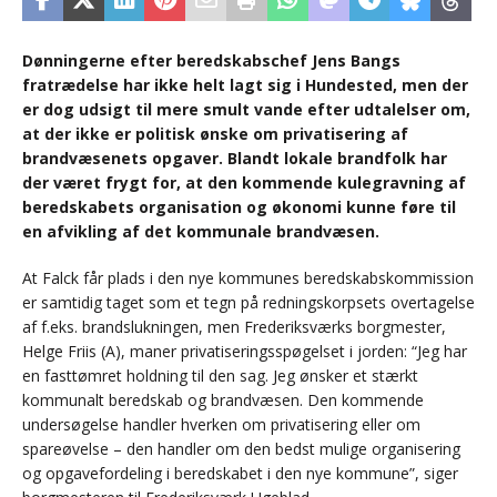
Dønningerne efter beredskabschef Jens Bangs
fratrædelse har ikke helt lagt sig i Hundested, men der
er dog udsigt til mere smult vande efter udtalelser om,
at der ikke er politisk ønske om privatisering af
brandvæsenets opgaver. Blandt lokale brandfolk har
der været frygt for, at den kommende kulegravning af
beredskabets organisation og økonomi kunne føre til
en afvikling af det kommunale brandvæsen.
At Falck får plads i den nye kommunes beredskabskommission
er samtidig taget som et tegn på redningskorpsets overtagelse
af f.eks. brandslukningen, men Frederiksværks borgmester,
Helge Friis (A), maner privatiseringsspøgelset i jorden: “Jeg har
en fasttømret holdning til den sag. Jeg ønsker et stærkt
kommunalt beredskab og brandvæsen. Den kommende
undersøgelse handler hverken om privatisering eller om
spareøvelse – den handler om den bedst mulige organisering
og opgavefordeling i beredskabet i den nye kommune”, siger