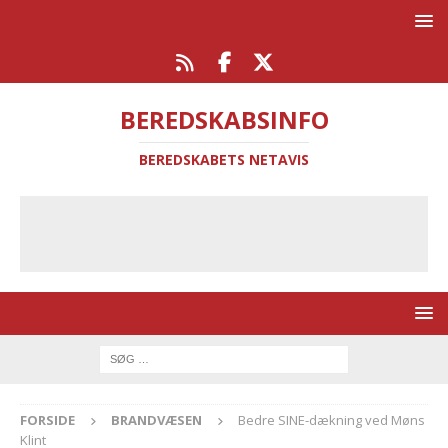
BEREDSKABSINFO
BEREDSKABETS NETAVIS
FORSIDE
BRANDVÆSEN
Bedre SINE-dækning ved Møns
Klint