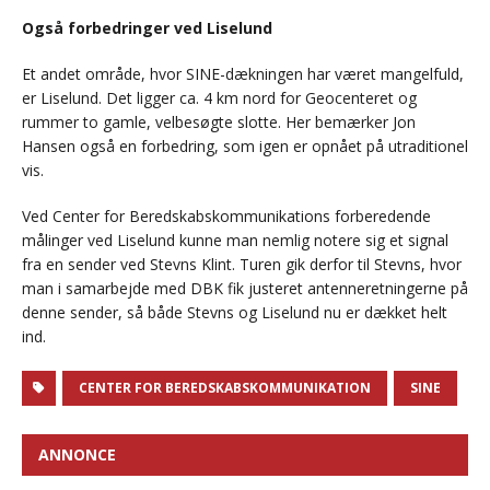
Også forbedringer ved Liselund
Et andet område, hvor SINE-dækningen har været mangelfuld,
er Liselund. Det ligger ca. 4 km nord for Geocenteret og
rummer to gamle, velbesøgte slotte. Her bemærker Jon
Hansen også en forbedring, som igen er opnået på utraditionel
vis.
Ved Center for Beredskabskommunikations forberedende
målinger ved Liselund kunne man nemlig notere sig et signal
fra en sender ved Stevns Klint. Turen gik derfor til Stevns, hvor
man i samarbejde med DBK fik justeret antenneretningerne på
denne sender, så både Stevns og Liselund nu er dækket helt
ind.
CENTER FOR BEREDSKABSKOMMUNIKATION
SINE
ANNONCE