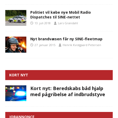
Politiet vil købe nye Mobil Radio
Dispatches til SINE-nettet
13. juli 2018
Lars Grøndahl
Nyt brandvæsen får ny SINE-fleetmap
27. januar 2015
Henrik Kvistgaard Petersen
KORT NYT
Kort nyt: Beredskabs båd hjalp
med pågribelse af indbrudstyve
JOBANNONCE