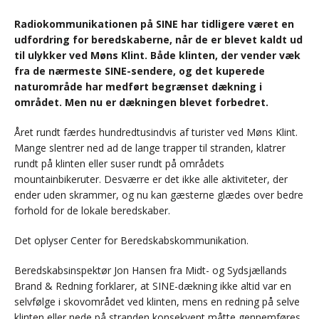
Radiokommunikationen på SINE har tidligere været en
udfordring for beredskaberne, når de er blevet kaldt ud
til ulykker ved Møns Klint. Både klinten, der vender væk
fra de nærmeste SINE-sendere, og det kuperede
naturområde har medført begrænset dækning i
området. Men nu er dækningen blevet forbedret.
Året rundt færdes hundredtusindvis af turister ved Møns Klint.
Mange slentrer ned ad de lange trapper til stranden, klatrer
rundt på klinten eller suser rundt på områdets
mountainbikeruter. Desværre er det ikke alle aktiviteter, der
ender uden skrammer, og nu kan gæsterne glædes over bedre
forhold for de lokale beredskaber.
Det oplyser Center for Beredskabskommunikation.
Beredskabsinspektør Jon Hansen fra Midt- og Sydsjællands
Brand & Redning forklarer, at SINE-dækning ikke altid var en
selvfølge i skovområdet ved klinten, mens en redning på selve
klinten eller nede på stranden konsekvent måtte gennemføres