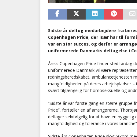
Sidste år deltog medarbejdere fra ber
Copenhagen Pride, der især har til form
var en stor succes, og derfor er arrang
uniformerede Danmarks deltagelse i Co
Årets Copenhagen Pride finder sted lørdag den
uniformerede Danmark vil være repræsentere
redningsberedskabet, ambulancetjenesten m.f
mangfoldigheden på deres arbejdspladser – i
svært tilgængelig for homoseksuelle og andr
”Sidste år var første gang en større gruppe
Pride”, fortæller en af arrangørerne, Thorbjør
deltager selvfølgelig for at have en hyggelig
mangfoldighed og tolerance i vores branche”,
Sidste års Copenhagen Pride slog rekord med