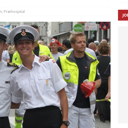
n
,
Præhospital
JO
enernes gennemsnitlige responstid steg med 9 sekunder i 2025