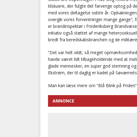
tilskuere, der fulgte det farverige optog på d
med vores deltagelse sidste år. Opbakningen,
overgik vores forventninger mange gange”, fo
er brandinspektør i Frederiksberg Brandvæse
initiativ også støttet af mange heteroseksuel
bredt fra beredskabsbranchen og de militære 
”Det var helt vildt, så meget opmærksomhed vi
havde været lidt tilbageholdende med at meld
glade mennesker, en super god stemning og e
Ekstrøm, der til daglig er kadet på Søværnets
Man kan læse mere om ”Blå Blink på Priden
ANNONCE