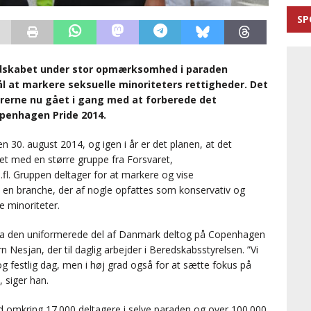
SP
edskabet under stor opmærksomhed i paraden
ål at markere seksuelle minoriteters rettigheder. Det
ørerne nu gået i gang med at forberede det
penhagen Pride 2014.
 30. august 2014, og igen i år er det planen, at det
t med en større gruppe fra Forsvaret,
l. Gruppen deltager for at markere og vise
 en branche, der af nogle opfattes som konservativ og
e minoriteter.
 fra den uniformerede del af Danmark deltog på Copenhagen
n Nesjan, der til daglig arbejder i Beredskabsstyrelsen. ”Vi
 og festlig dag, men i høj grad også for at sætte fokus på
 siger han.
 omkring 17.000 deltagere i selve paraden og over 100.000