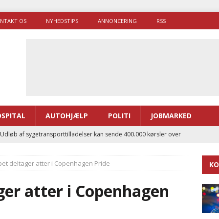
NTAKT OS
NYHEDSTIPS
ANNONCERING
RSS
SPITAL
AUTOHJÆLP
POLITI
JOBMARKED
 Udløb af sygetransporttilladelser kan sende 400.000 kørsler over
ITAL
et deltager atter i Copenhagen Pride
KO
ance og el-sygetransportvogn til Samsø
PRÆHOSPITAL
enerne brugte lidt længere tid på at komme af sted i 2025
ger atter i Copenhagen
g politiuddannelse skal ruste betjentene til mere kompleks