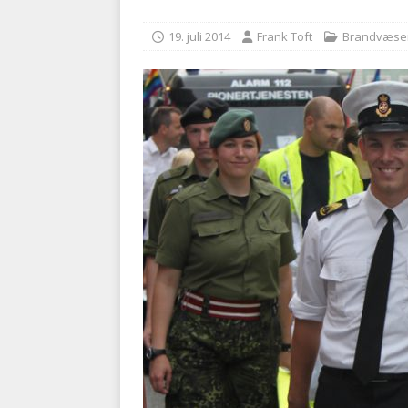
kriminalitet
POLITI
19. juli 2014
Frank Toft
Brandvæse
[ 6. august 2026 ]
Brandvæs
BRANDVÆSEN