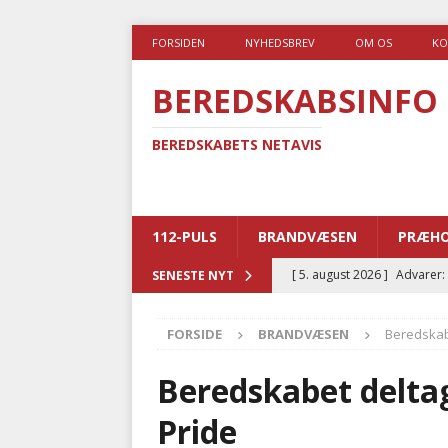
FORSIDEN
NYHEDSBREV
OM OS
KO
BEREDSKABSINFO
BEREDSKABETS NETAVIS
112-PULS
BRANDVÆSEN
PRÆHO
[ 5. august 2026 ]
Advarer:
SENESTE NYT
i det offentlige
PRÆHOSP
FORSIDE
BRANDVÆSEN
Beredskab
[ 5. august 2026 ]
Ny ambul
[ 4. august 2026 ]
Brandvæs
Beredskabet delta
BRANDVÆSEN
Pride
[ 4. august 2026 ]
Ny treåri