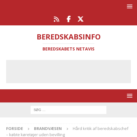
BEREDSKABSINFO
BEREDSKABETS NETAVIS
FORSIDE
BRANDVÆSEN
Hård kritik af beredskabschef
– købte køretøjer uden bevilling