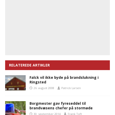
RELATEREDE ARTIKLER
Falck vil ikke byde på brandslukning i
Ringsted
26. august 2008
Patrick Larsen
Borgmester gav fyreseddel til
brandvæsens chefer på stormøde
30. september 2014
Frank Toft