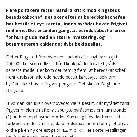
Flere politikere retter nu hård kritik mod Ringsteds
beredskabschef. Det sker efter at beredskabschefen
har bestilt et nyt køretøj, inden byrådet havde frigivet
midlerne. Det er anden gang, at beredskabschefen er
for hurtig ude med en større investering, og
borgmesteren kalder det dybt beklageligt.
Det er Ringsted Brandvæsens indkøb af et nyt køretøj til
400.000 kr., som udløste hård kritik på det lokale byråds
seneste møde. Her kom det nemlig frem, at beredskabschef
Henrik Nilsson allerede havde bestilt køretøjet, selv om
byrådet ikke havde frigivet pengene. Det skriver Dagbladet
Ringsted.
”Hvordan kan bilen overhovedet være bestilt, når byrådet først
frigiver midlerne i aften?”, spurgte byrådsmedlem Kim Bonde
(S) undrende på byrådsmødet. Samtidig blev der henvist til, at
forløbet var det samme, da beredskabschefen for nyligt afgav
ordre på en ny drejestige til 4,2 mio. kr. Her skete bestillingen
også, inden politikerne havde sagt ja.