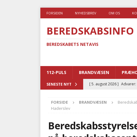
FORSIDEN
NYHEDSBREV
OM OS
KO
BEREDSKABSINFO
BEREDSKABETS NETAVIS
112-PULS
BRANDVÆSEN
PRÆHO
[ 5. august 2026 ]
Advarer:
SENESTE NYT
i det offentlige
PRÆHOSP
FORSIDE
BRANDVÆSEN
Beredskabs
[ 5. august 2026 ]
Ny ambul
Haderslev
[ 4. august 2026 ]
Brandvæs
Beredskabsstyrelse
BRANDVÆSEN
[ 4. august 2026 ]
Ny treåri