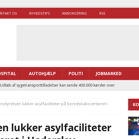
NTAKT OS
NYHEDSTIPS
ANNONCERING
RSS
SPITAL
AUTOHJÆLP
POLITI
JOBMARKED
 Udløb af sygetransporttilladelser kan sende 400.000 kørsler over
ITAL
styrelsen lukker asylfaciliteter på beredskabscenteret i
KO
ance og el-sygetransportvogn til Samsø
PRÆHOSPITAL
enerne brugte lidt længere tid på at komme af sted i 2025
n lukker asylfaciliteter
g politiuddannelse skal ruste betjentene til mere kompleks