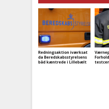
Redningsaktion iværksat
Værnep
da Beredskabsstyrelsens
Forhol
båd kæntrede i Lillebælt
testcen