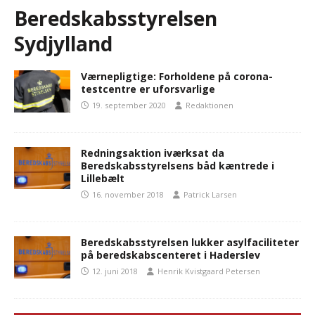
Beredskabsstyrelsen
Sydjylland
Værnepligtige: Forholdene på corona-
testcentre er uforsvarlige
19. september 2020
Redaktionen
Redningsaktion iværksat da
Beredskabsstyrelsens båd kæntrede i
Lillebælt
16. november 2018
Patrick Larsen
Beredskabsstyrelsen lukker asylfaciliteter
på beredskabscenteret i Haderslev
12. juni 2018
Henrik Kvistgaard Petersen