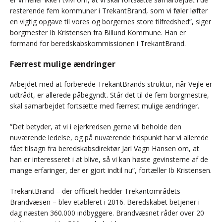
resterende fem kommuner i TrekantBrand, som vi føler løfter
en vigtig opgave til vores og borgernes store tilfredshed”, siger
borgmester Ib Kristensen fra Billund Kommune. Han er
formand for beredskabskommissionen i TrekantBrand.
Færrest mulige ændringer
Arbejdet med at forberede TrekantBrands struktur, når Vejle er
udtrådt, er allerede påbegyndt. Står det til de fem borgmestre,
skal samarbejdet fortsætte med færrest mulige ændringer.
”Det betyder, at vi i ejerkredsen gerne vil beholde den
nuværende ledelse, og på nuværende tidspunkt har vi allerede
fået tilsagn fra beredskabsdirektør Jarl Vagn Hansen om, at
han er interesseret i at blive, så vi kan høste gevinsterne af de
mange erfaringer, der er gjort indtil nu”, fortæller Ib Kristensen.
TrekantBrand – der officielt hedder Trekantområdets
Brandvæsen – blev etableret i 2016. Beredskabet betjener i
dag næsten 360.000 indbyggere. Brandvæsnet råder over 20