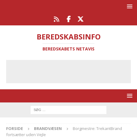
BEREDSKABSINFO
BEREDSKABETS NETAVIS
FORSIDE
BRANDVÆSEN
Borgmestre: TrekantBrand
fortsætter uden Vejle