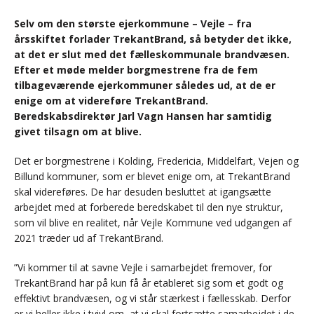
Selv om den største ejerkommune – Vejle – fra
årsskiftet forlader TrekantBrand, så betyder det ikke,
at det er slut med det fælleskommunale brandvæsen.
Efter et møde melder borgmestrene fra de fem
tilbageværende ejerkommuner således ud, at de er
enige om at videreføre TrekantBrand.
Beredskabsdirektør Jarl Vagn Hansen har samtidig
givet tilsagn om at blive.
Det er borgmestrene i Kolding, Fredericia, Middelfart, Vejen og
Billund kommuner, som er blevet enige om, at TrekantBrand
skal videreføres. De har desuden besluttet at igangsætte
arbejdet med at forberede beredskabet til den nye struktur,
som vil blive en realitet, når Vejle Kommune ved udgangen af
2021 træder ud af TrekantBrand.
”Vi kommer til at savne Vejle i samarbejdet fremover, for
TrekantBrand har på kun få år etableret sig som et godt og
effektivt brandvæsen, og vi står stærkest i fællesskab. Derfor
er vi heller ikke i tvivl om, at vi skal fortsætte samarbejdet i de