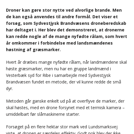
Droner kan gøre stor nytte ved alvorlige brande. Men
de kan også anvendes til andre formål. Det viser et
forsøg, som Sydvestjysk Brandvæsens droneberedskab
har deltaget i. Her blev det demonstreret, at dronerne
kan redde nogle af de mange nyfødte rålam, som hvert
år omkommer i forbindelse med landsmændenes
høstning af græsmarker.
Hvert år dræbes mange nyfødte rålam, når landmændene skal
høste græsmarker, men nu har en gruppe landmænd i
Vesterbæk syd for Ribe i samarbejde med Sydvestjysk
Brandvæsen fundet en metode, der vil kunne redde de små
dyr.
Metoden går ganske enkelt ud på at overflyve de marker, der
skal høstes, med en drone forsynet med et termisk kamera –
umiddelbart før slåmaskinerne starter.
Forsøget på en flere hektar stor mark ved Lundsmarksvej
viste, at dronen er særdeles effektiv. Godt nok blev der ikke