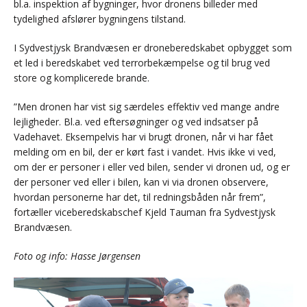
bl.a. inspektion af bygninger, hvor dronens billeder med
tydelighed afslører bygningens tilstand.
I Sydvestjysk Brandvæsen er droneberedskabet opbygget som
et led i beredskabet ved terrorbekæmpelse og til brug ved
store og komplicerede brande.
”Men dronen har vist sig særdeles effektiv ved mange andre
lejligheder. Bl.a. ved eftersøgninger og ved indsatser på
Vadehavet. Eksempelvis har vi brugt dronen, når vi har fået
melding om en bil, der er kørt fast i vandet. Hvis ikke vi ved,
om der er personer i eller ved bilen, sender vi dronen ud, og er
der personer ved eller i bilen, kan vi via dronen observere,
hvordan personerne har det, til redningsbåden når frem”,
fortæller viceberedskabschef Kjeld Tauman fra Sydvestjysk
Brandvæsen.
Foto og info: Hasse Jørgensen