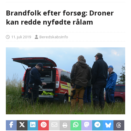
Brandfolk efter forsøg: Droner
kan redde nyfødte rålam
11. juli 2019
BeredskabsInfo