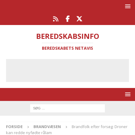
BEREDSKABSINFO
BEREDSKABETS NETAVIS
FORSIDE
BRANDVÆSEN
Brandfolk efter forsøg: Droner
kan redde nyfødte rålam