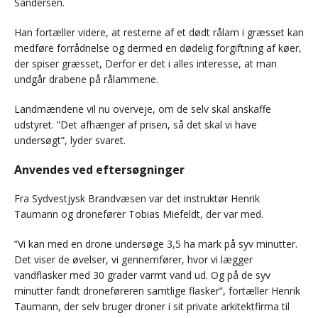
Sandersen.
Han fortæller videre, at resterne af et dødt rålam i græsset kan
medføre forrådnelse og dermed en dødelig forgiftning af køer,
der spiser græsset, Derfor er det i alles interesse, at man
undgår drabene på rålammene.
Landmændene vil nu overveje, om de selv skal anskaffe
udstyret. ”Det afhænger af prisen, så det skal vi have
undersøgt”, lyder svaret.
Anvendes ved eftersøgninger
Fra Sydvestjysk Brandvæsen var det instruktør Henrik
Taumann og dronefører Tobias Miefeldt, der var med.
”Vi kan med en drone undersøge 3,5 ha mark på syv minutter.
Det viser de øvelser, vi gennemfører, hvor vi lægger
vandflasker med 30 grader varmt vand ud. Og på de syv
minutter fandt droneføreren samtlige flasker”, fortæller Henrik
Taumann, der selv bruger droner i sit private arkitektfirma til