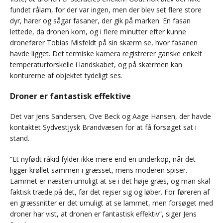
fundet rålam, for der var ingen, men der blev set flere store
dyr, harer og sågar fasaner, der gik på marken. En fasan
lettede, da dronen kom, og i flere minutter efter kunne
dronefører Tobias Misfeldt på sin skærm se, hvor fasanen
havde ligget. Det termiske kamera registrerer ganske enkelt
temperaturforskelle i landskabet, og på skærmen kan
konturerne af objektet tydeligt ses.
Droner er fantastisk effektive
Det var Jens Sandersen, Ove Beck og Aage Hansen, der havde
kontaktet Sydvestjysk Brandvæsen for at få forsøget sat i
stand.
”Et nyfødt råkid fylder ikke mere end en underkop, når det
ligger krøllet sammen i græsset, mens moderen spiser.
Lammet er næsten umuligt at se i det høje græs, og man skal
faktisk træde på det, før det rejser sig og løber. For føreren af
en græssnitter er det umuligt at se lammet, men forsøget med
droner har vist, at dronen er fantastisk effektiv”, siger Jens