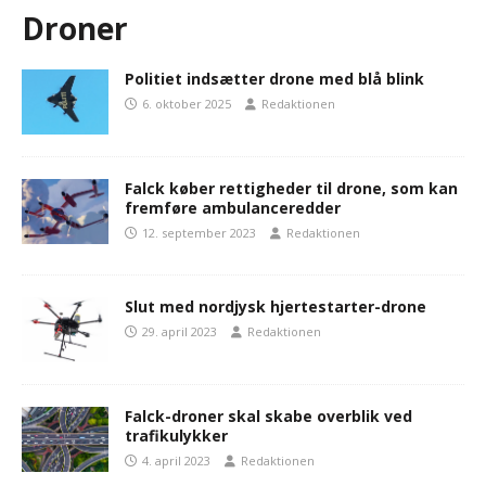
Droner
Politiet indsætter drone med blå blink
6. oktober 2025
Redaktionen
Falck køber rettigheder til drone, som kan
fremføre ambulanceredder
12. september 2023
Redaktionen
Slut med nordjysk hjertestarter-drone
29. april 2023
Redaktionen
Falck-droner skal skabe overblik ved
trafikulykker
4. april 2023
Redaktionen