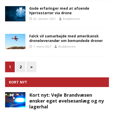
Gode erfaringer med at afsende
hjertestarter via drone
20. oktober 2021
Redaktionen
Falck vil samarbejde med amerikansk
droneleverandør om bemandede droner
1. marts 2021
Redaktionen
1
2
»
KORT NYT
Kort nyt: Vejle Brandvæsen
ønsker eget øvelsesanlæg og ny
lagerhal