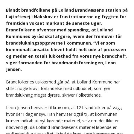
Blandt brandfolkene på Lolland Brandvæsens station på
Løjtoftevej i Nakskov er frustrationerne og frygten for
fremtiden vokset markant de seneste uger.
Brandfolkene afventer med spænding, at Lolland
Kommunes byråd skal afgøre, hvem der fremover får
brandslukningsopgaverne i kommunen. “Vi er som
kommunalt ansatte blevet holdt helt ude af processen
og møder en totalt lukkethed fra vores nye brandchef”,
siger formanden for brandmandsforeningen, Leon
Jensen.
Brandfolkenes usikkerhed går på, at Lolland Kommune har
stillet nogle krav i forbindelse med udbuddet, som gør
brandslukning meget dyrere, skriver Folketidende.
Leon Jensen henviser til krav om, at 12 brandfolk er på vagt,
hvor der i dag er syv. Han henviser også til, at kommunen
kræver indkøb af nyt kørende materiel, selv om det ikke er
nødvendigt, da Lolland Brandvæsens materiel løbende er
vedligeholdt og udskiftet. “Med de krav, som kommunen har