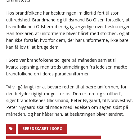
Hos brandfolkene har beslutningen imidlertid ført til stor
utilfredshed. Brandmand og tillidsmand Bo Olsen fortæller, at
brandfolkene i Odsherred er rigtig ærgerlige over beslutningen.
Han forklarer, at uniformerne bliver båret med stolthed, og at
han ikke forstår, hvorfor dem, der har uniformerne, ikke bare
kan få lov til at bruge dem.
I Sorø var brandfolkene tidligere på måneden samlet til
kvartalsspisning, men trods udmeldingen fra ledelsen mødte
brandfolkene op i deres paradeuniformer.
”Vi vil gå langt for at bevare retten til at bære uniformen, for
den betyder rigtigt meget for os. Den er ære og stolthed”,
siger brandfolkenes tillidsmand, Peter Nygaard, til Nordvestnyt.
Peter Nygaard skal til møde med ledelsen om sagen sidst på
måneden, og her håber han, at beslutningen bliver ændret.
BEREDSKABET I SORØ