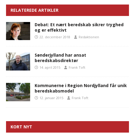
RELATEREDE ARTIKLER
Debat: Et nært beredskab sikrer tryghed
og er effektivt
22. december 2018
Redaktionen
Sønderjylland har ansat
beredskabsdirektør
14. april 2015
Frank Toft
Kommunerne i Region Nordjylland får unik
beredskabsmodel
12. januar 2015
Frank Toft
KORT NYT