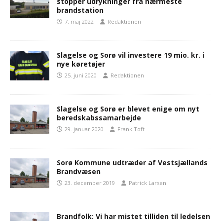
stopper udrykninger fra nærmeste
brandstation
7. maj 2022
Redaktionen
Slagelse og Sorø vil investere 19 mio. kr. i
nye køretøjer
25. juni 2020
Redaktionen
Slagelse og Sorø er blevet enige om nyt
beredskabssamarbejde
29. januar 2020
Frank Toft
Sorø Kommune udtræder af Vestsjællands
Brandvæsen
23. december 2019
Patrick Larsen
Brandfolk: Vi har mistet tilliden til ledelsen